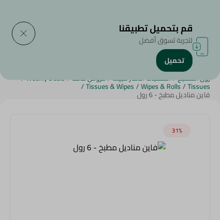
التوصيل إلى
حدد المنطقة
قم بتحميل تطبيقنا
لتجربة تسوق أفضل
تحميل
الرئيسية
/
الجمال والعناية الشخصية
/
المنظفات
/
أدوات التنظييف
/
رول المطبخ
/
المنتجات الأكثر مبيعاً
/
عروض عامة
/
Weekly Deals
/
/
Tissues & Wipes
/
Wipes & Rolls
/
Tissues
فاين مناديل مطبخ - 6 رول
31‎%‎