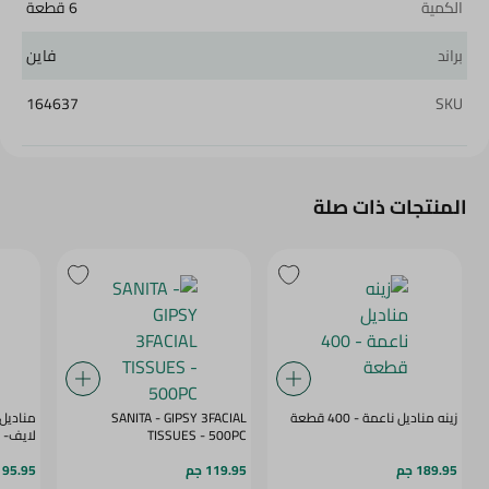
الكمية
6 قطعة
براند
فاين
164637
SKU
المنتجات ذات صلة
زينه مناديل ناعمة - 400 قطعة
SANITA - GIPSY 3FACIAL
مناديل
TISSUES - 500PC
لايف- 550قطعة
189.95 جم
119.95 جم
95.95 جم