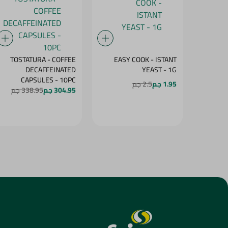
TOSTATURA - COFFEE
EASY COOK - ISTANT
DECAFFEINATED
YEAST - 1G
CAPSULES - 10PC
1.95 جم
2.5 جم
304.95 جم
338.95 جم