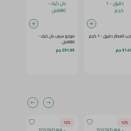
جب العطار دقيق - 1 كجم
موجو سيرب بان كيك -
زمره بقسما
680مل
200جرام
31.4 جم
291.95 جم
64.75 جم
10‎%‎
10‎%‎
10‎%‎