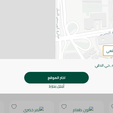
يرجى الملاحظة:
قد يختلف وزن العناصر القابلة ل
طفيف. قد يتغير التعبئة بناءً على التوفر.
المواصفات
براند
الحجم
قعي
SKU
 , حي الدقي
اختر الموقع
أدخل يدويا