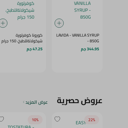
LAVIDA - VANILLA SYRUP
كورونا كوفرتورة
- 850G
شيكولاتةللطبخ، 150 جرام
344.95 جم
47.25 جم
عروض حصرية
عرض المزيد
10‎%‎
22‎%‎