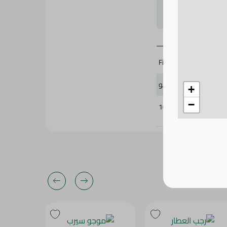
لتحجيم بشكل
Five Stars
1 كيلو
+
−
101728