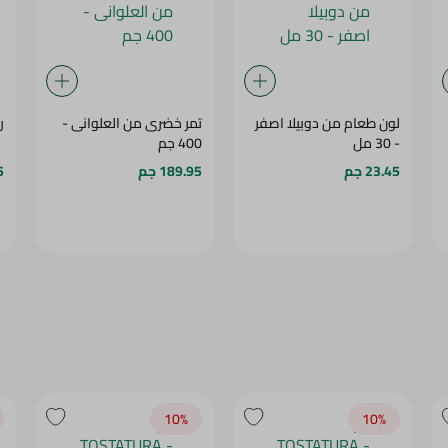
لون طعام من دوبيلا اصفر
تمر خضرى من العلوانى -
ر
- 30 مل
400 جم
23.45 جم
189.95 جم
5
10‎%‎
10‎%‎