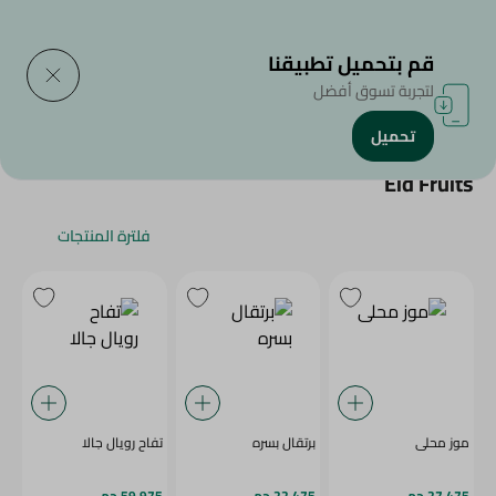
التوصيل إلى
حدد المنطقة
قم بتحميل تطبيقنا
لتجربة تسوق أفضل
تحميل
الرئيسية
/
/
Eid Fruits
فلترة المنتجات
موز محلى
برتقال بسره
تفاح رويال جالا
27.475 جم
22.475 جم
59.975 جم