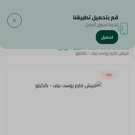
التوصيل إلى
حدد المنطقة
قم بتحميل تطبيقنا
لتجربة تسوق أفضل
تحميل
الرئيسية
/
اللحوم الباردة
/
جبن ولحوم باردة
/
Weekly Deals
/
SAHEL
/
Sahel Cold Cuts
/
Diets
/
الكيتو
/
بروتين
/
فريش فارم روست بيف - بالكيلو
15‎%‎