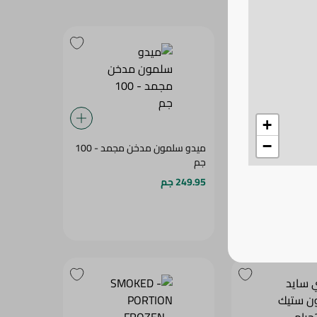
+
−
SOLY - 
ميدو سلمون مدخن مجمد - 100
جم
249.95 جم