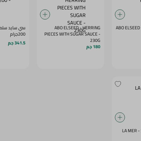
ABO ELSEED 
ABO ELSEED - HERRING
سي سايد سلمو
PIECES WITH SUGAR SAUCE -
200جرام
230G
341.5 جم
180 جم
LA MER 