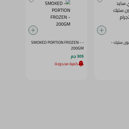
ن ستيك -
- SMOKED PORTION FROZEN -
200GM
305 جم
كمية محدودة