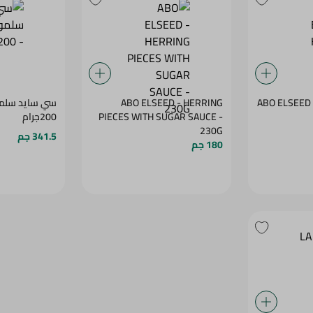
ABO ELSEED 
ABO ELSEED - HERRING
سي سايد سلمو
PIECES WITH SUGAR SAUCE -
200جرام
230G
341.5 جم
180 جم