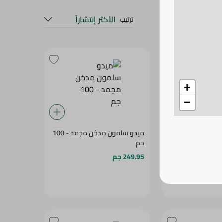
الأكثر إنتشاراً
ترتيب
+
−
SOLY - 
ميدو سلمون مدخن مجمد - 100
جم
249.95 جم