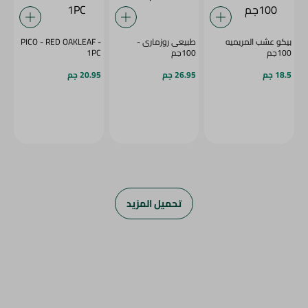
بيكو عشب المريميه
طبيعى روزمارى -
PICO - RED OAKLEAF -
100جم
100جم
1PC
18.5 جم
26.95 جم
20.95 جم
تحميل المزيد