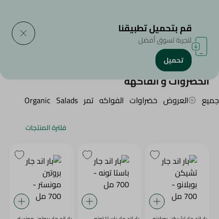
التوصيل إلى
حدد المنطقة
قم بتحميل تطبيقنا
لتجربة تسوق أفضل
تحميل
الرئيسية
/
الخضروات و الفاكهة
الخضروات و الفاكهة
جميع
العروض
خضراوات
الفواكه
تمر
Salads
Organic
فلترة المنتجات
بار اند جار تشيكن بوبلانو -
بار اند جار باستا تونه -
بار اند جار بروتين مونستر -