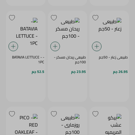
طبيعى زعتر - 50جم
طبيعى ريحان مسكر -
- BATAVIA LETTUCE -
100جم
1PC
26.95 جم
23.95 جم
52.5 جم