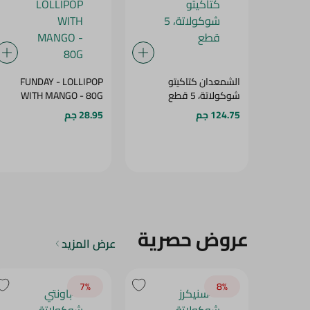
الشمعدان كتاكيتو
FUNDAY - LOLLIPOP
شوكولاتة، 5 قطع
WITH MANGO - 80G
124.75 جم
28.95 جم
عروض حصرية
عرض المزيد
7‎%‎
8‎%‎