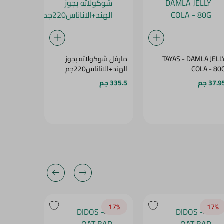
TAYAS - DAMLA JELL
مارفل شوكولاته بجوز
قطع شوكول
COLA - 80
الهند+الاناناس220جم
جم
37.9 جم
335.5 جم
151.95 جم
20‎%‎
17‎%‎
17‎%‎