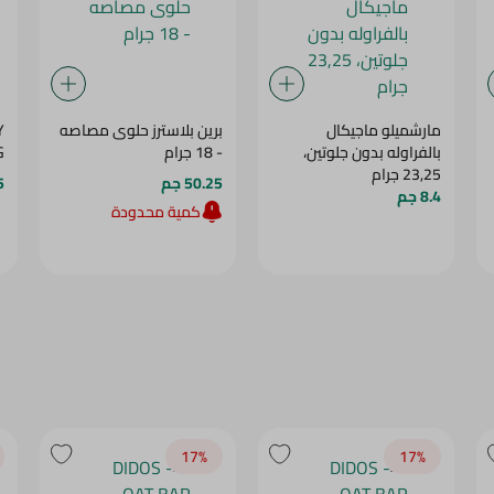
مارشميلو ماجيكال
برين بلاسترز حلوى مصاصه
Y
بالفراوله بدون جلوتين،
- 18 جرام
G
23,25 جرام
50.25 جم
5
8.4 جم
كمية محدودة
17‎%‎
17‎%‎