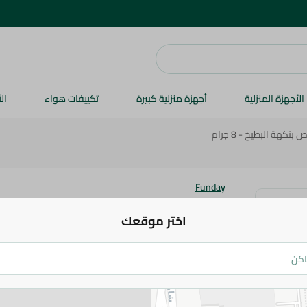
الأجهزة المنزلية
أجهزة منزلية كبيرة
تكييفات هواء
ال
هة البطيخ - 8 جرام
Funday
فن ديب كيس مصاص بنكهة البطيخ - 8 جرام
اختر موقعك
27.75 جم
اضف للعربة