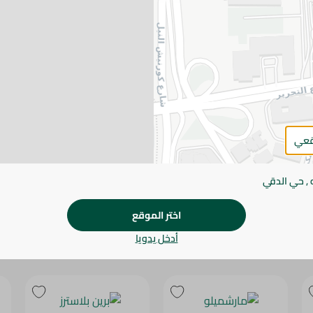
يرجى الملاحظة:
قد يختلف وزن العناصر القابلة ل
طفيف. قد يتغير التعبئة بناءً على التوفر.
المواصفات
براند
SKU
قعي
 , حي الدقي
اختر الموقع
أدخل يدويا