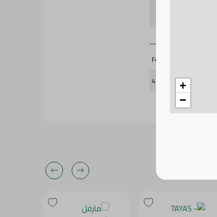
لتحجيم بشكل
Funday
435422
+
−
32‎%‎