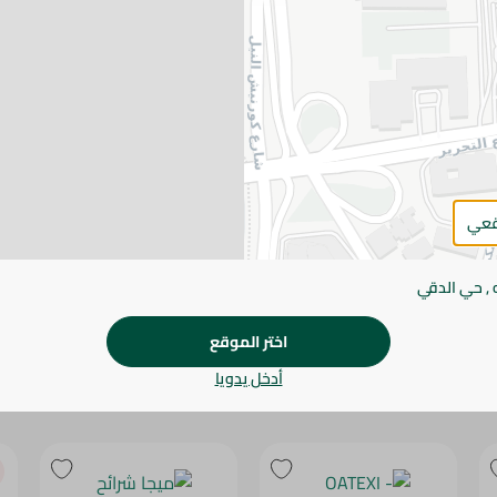
يرجى الملاحظة:
قد يختلف وزن العناصر القابلة ل
طفيف. قد يتغير التعبئة بناءً على التوفر.
المواصفات
براند
الحجم
قعي
SKU
 , حي الدقي
اختر الموقع
أدخل يدويا