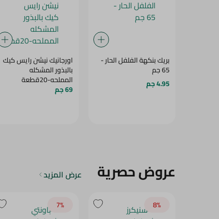
بريك بنكهة الفلفل الحار -
اورجانيك نيشن رايس كيك
65 جم
بالبذور المشكله
المملحه-20قطعة
4.95 جم
69 جم
عروض حصرية
عرض المزيد
7‎%‎
8‎%‎