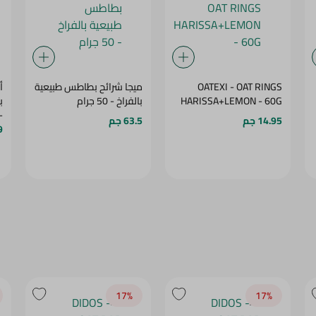
OATEXI - OAT RINGS
ميجا شرائح بطاطس طبيعية
أ
HARISSA+LEMON - 60G
بالفراخ - 50 جرام
ب
- 60 
14.95 جم
63.5 جم
19
17‎%‎
17‎%‎