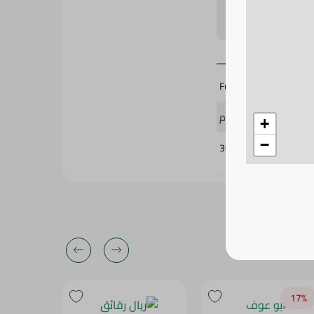
لتحجيم بشكل
Funday
60 جرام
+
−
369404
15‎%‎
17‎%‎