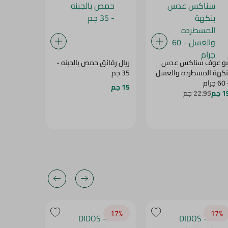
بو عوف سناكس عدس
ريال رقائق حمص بالجبنه -
أبو عوف بر
نكهة المسطرده والعسل
35 جم
الجبنة - 70 جرام
جرام
15 جم
12.95 جم
5
 جم
22.95 جم
20‎%‎
17‎%‎
17‎%‎