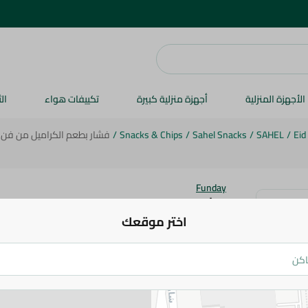
الأجهزة المنزلية
أجهزة منزلية كبيرة
تكييفات هواء
ال
Eid
/
SAHEL
/
Sahel Snacks
/
Snacks & Chips
/
فشار بطعم الكراميل من فن داي -
Funday
فشار بطعم الكراميل من فن داي - 50 جم
اختر موقعك
9.25 جم
اضف للعربة