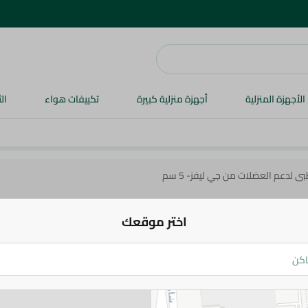
الأجهزة المنزلية
أجهزة منزلية كبيرة
تكييفات هواء
ال
بى لدعم العضلات من جي ليفز- 5 سم
اختر موقعك
بلاستر طبى لدعم العضلات من جي ليفز- 5 س
142.95 جم
اضف للعربة