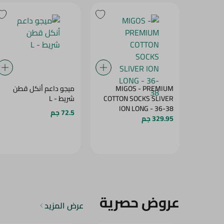
MIGOS - PREMIUM
ميجو داعم أنكل قطن
COTTON SOCKS SLIVER
شريط - L
ION LONG - 36-38
72.5 جم
329.95 جم
عروض حصرية
عرض المزيد