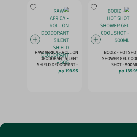
- ROLL ON
RAW AFRICA - ROLL ON
BODIZ - HOT SHO
ODORANT
DEODORANT SILENT
SHOWER GEL COO
 GARDEN
SHIELD DEODORANT -
SHOT - 500
139.9 جم
50G
199.95 جم
199.95 جم
OW - 50G