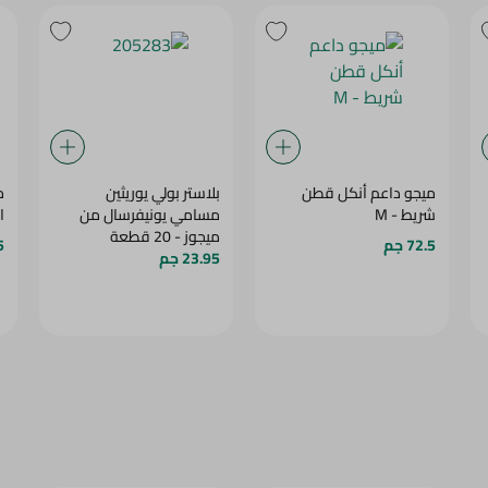
ميجو داعم أنكل قطن
بلاستر بولي يوريثين
م
شريط - M
مسامي يونيفرسال من
ال
ميجوز - 20 قطعة
72.5 جم
5
23.95 جم