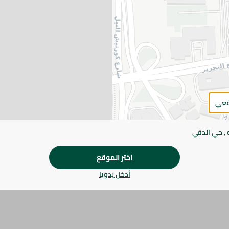
يرجى الملاحظة:
قد يختلف وزن العناصر القابلة ل
طفيف. قد يتغير التعبئة بناءً على التوفر.
المواصفات
الكمية
قعي
براند
 , حي الدقي
SKU
اختر الموقع
أدخل يدويا