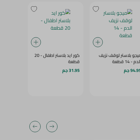
يجو بلاستر لوقف نزيف
كور ايد بلاستر اطفال - 20
STIC KNEE
دم - 14 قطعة
قطعة
- MEDIUM
94.9 جم
31.95 جم
172.5 جم