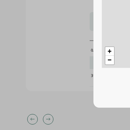
لتحجيم بشكل
1 قطعة
+
−
392167