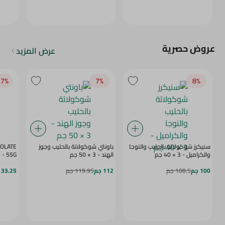
عروض حصرية
عرض المزيد
7‎%‎
7‎%‎
8‎%‎
سنيكرز شوكولاتة بالحليب والنوجا
باونتي شوكولاتة بالحليب وجوز
COLATE
والكراميل - 3 × 40 جم
الهند - 3 × 50 جم
BERRY - 55G
100 جم
108.5 جم
112 جم
119.95 جم
33.25 جم