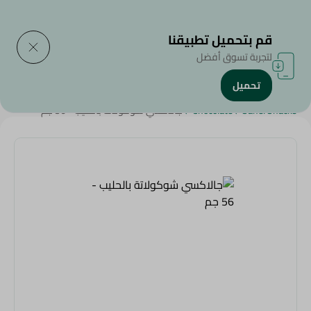
التوصيل إلى
حدد المنطقة
قم بتحميل تطبيقنا
لتجربة تسوق أفضل
تحميل
الرئيسية
/
سناكس وحلويات
/
الشوكولاتة
/
Chocolate
/
SAHEL
/
Sahel Snacks
/
Chocolate
/
جالاكسي شوكولاتة بالحليب - 56 جم