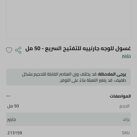
غسول للوجه جارنييه للتفتيح السريع - 50 مل
جارنير
يرجى الملاحظة:
قد يختلف وزن العناصر القابلة للتحجيم بشكل
طفيف. قد يتغير التعبئة بناءً على التوفر.
المواصفات
الحجم
50 مل
براند
جارنير
213159
SKU