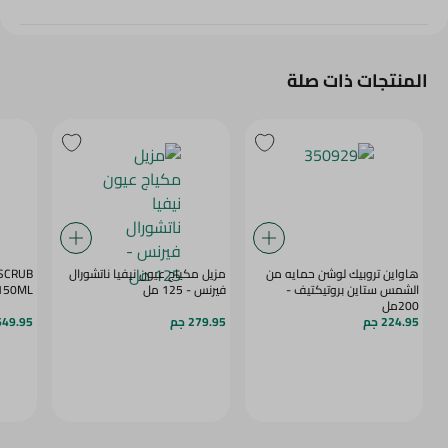
المنتجات ذات صلة
هاواين تروبيك لوشن حمايه من
مزيل مكياج عيون نيفيا ناتشورال
 SCRUB
الشمس ستاين بروتيكتيف -
فيرنس - 125 مل
 150ML
200مل
224.95 جم
279.95 جم
649.95 ج