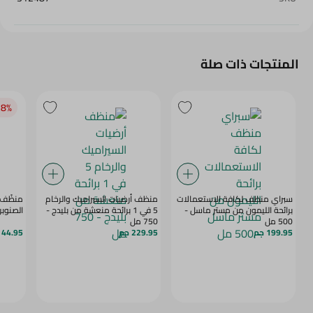
المنتجات ذات صلة
8‎%‎
سبراي منظف لكافة الاستعمالات
منظف أرضيات السيراميك والرخام
منظّف و
برائحة الليمون من مستر ماسل -
5 في 1 برائحة منعشة من بليدج -
الصنوبر م
500 مل
750 مل
199.95 جم
229.95 جم
44.95 جم