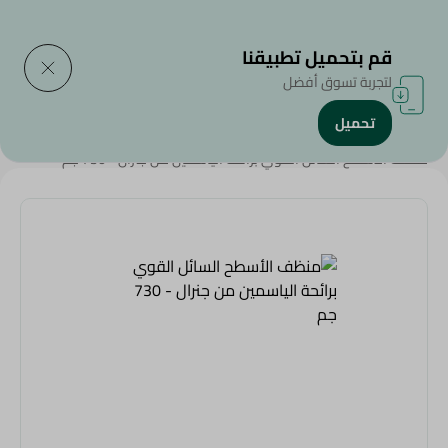
التوصيل إلى
حدد المنطقة
قم بتحميل تطبيقنا
لتجربة تسوق أفضل
تحميل
الرئيسية
/
المنظفات
/
أدوات التنظييف
/
المبيضات و المطهرات
/
منظف الأسطح السائل القوي برائحة الياسمين من جنرال - 730 جم