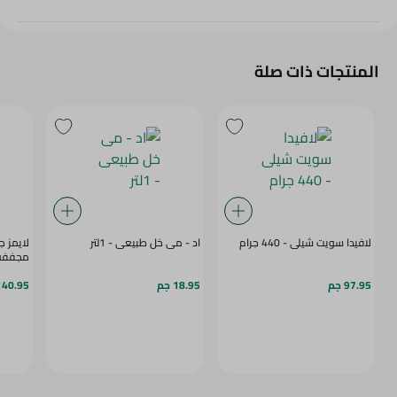
المنتجات ذات صلة
لافيدا سويت شيلى - 440 جرام
اد - مى خل طبيعى - 1لتر
لايمز 
مجففه
97.95 جم
18.95 جم
140.95 ج