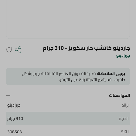
جاردينو كاتشب حار سكويز - 310 جرام
جيرادينو
يرجى الملاحظة:
قد يختلف وزن العناصر القابلة للتحجيم بشكل
طفيف. قد يتغير التعبئة بناءً على التوفر.
المواصفات
براند
جيرادينو
الحجم
310 جرام
398503
SKU