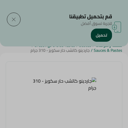
التوصيل إلى
حدد المنطقة
قم بتحميل تطبيقنا
لتجربة تسوق أفضل
تحميل
الرئيسية
/
منتجات البقالة
/
الصوصات , السلطات , الأطباق الجانبية
/
صلصة وصوصات
/
Sauces
/
Dressings & Side Tables
/
Sauces & Pastes
/
جاردينو كاتشب حار سكويز - 310 جرام