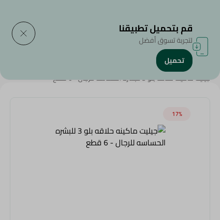
التوصيل إلى
حدد المنطقة
قم بتحميل تطبيقنا
لتجربة تسوق أفضل
تحميل
الرئيسية
/
عروض عامة
/
جيليت ماكينه حلاقه بلو 3 للبشره الحساسه للرجال - 6 قطع
17‎%‎