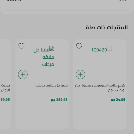
المنتجات ذات صلة
كريم حلاقة ايموفريش مينثول من
نيفيا جل حلاقه مرطب
لورد، 55 جم
للرجال , 3 ق
24.95 جم
289.95 جم
159.95 ج