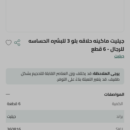
جيليت ماكينه حلاقه بلو 3 للبشره الحساسه
للرجال - 6 قطع
جيليت
يرجى الملاحظة:
قد يختلف وزن العناصر القابلة للتحجيم بشكل
طفيف. قد يتغير التعبئة بناءً على التوفر.
المواصفات
الكمية
6 قطعة
براند
جيليت
360816
SKU