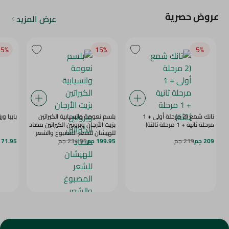
عروض حصرية
عرض المزيد
5‎%‎
15‎%‎
5‎%‎
تانك شمع (2 مرحلة أولى + 1
بلسم نعومة وانسيابية الكيراتين
بابيا ور
مرحلة ثانية + 1 مرحلة ثالثة)
بزيت الأرجان وبروتين الكيراتين مضاد
للهيشان للشعر المصبوغ والشعر
209 جم
219 جم
199.95 جم
234.95 جم
المعالج بالكيراتين من تريسيمي -
71.95 جم
خصم 20% - 600 مل