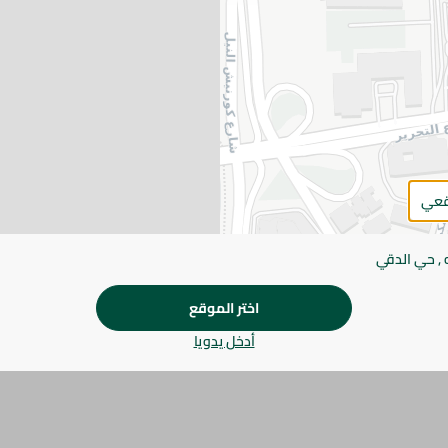
اضف للعربة
يرجى الملاحظة:
قد يختلف وزن العناصر القابلة ل
طفيف. قد يتغير التعبئة بناءً على التوفر.
المواصفات
الكمية
قعي
براند
 , حي الدقي
SKU
اختر الموقع
أدخل يدويا