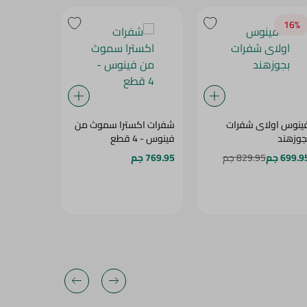
15‎%‎
16‎%‎
ينوس اولاى شفرات
شفرات اكسترا سموث من
جيليت فين
جوزهند
فينوس - 4 قطع
حريمى للب
شفرتين
699.9 جم
829.95 جم
769.95 جم
424.95 جم