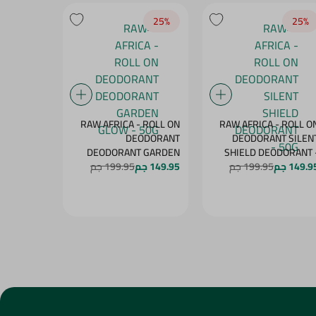
25‎%‎
25‎%‎
25‎%‎
- ROLL ON
RAW AFRICA - ROLL ON
RAW AFRICA - ROLL O
NT PEACH
DEODORANT
DEODORANT SILEN
DELIGHT - 50G
DEODORANT GARDEN
SHIELD DEODORANT 
50
149.9 جم
199.95 جم
149.95 جم
GLOW - 50G
199.95 جم
149.95 جم