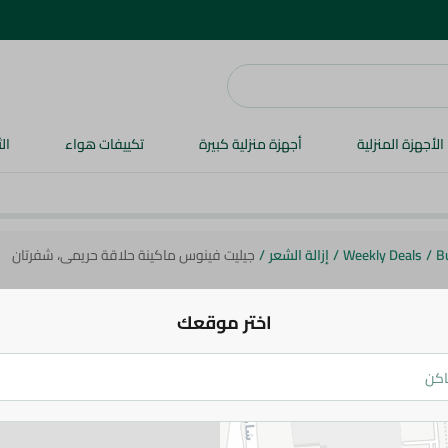
الأجهزة المنزلية
أجهزة منزلية كبيرة
تكييفات هواء
ال
B
/
Weekly Deals
/
إزالة الشعر
/
جيليت فينوس ماكينة حلاقة حريمى، شفرتان
اختر موقعك
جيليت
جيليت فينوس ماكينة حلاقة حريمى، ش
354.95 جم
419.95 جم