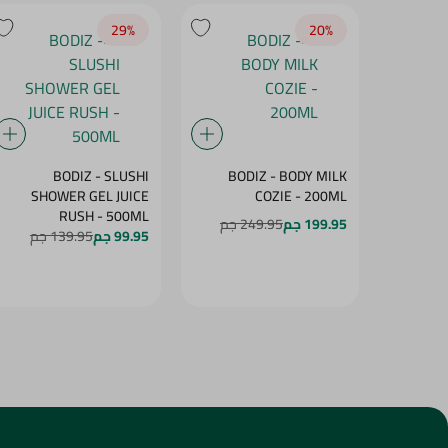
29‎%‎
20‎%‎
BODIZ - SLUSHI
BODIZ - BODY MILK
SHOWER GEL JUICE
COZIE - 200ML
RUSH - 500ML
199.95 جم
249.95 جم
99.95 جم
139.95 جم