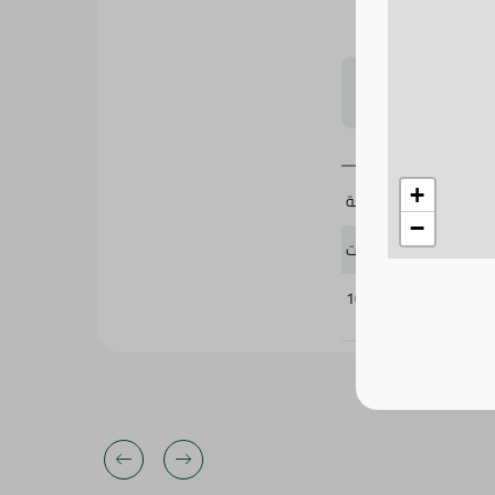
لتحجيم بشكل
+
2 قطعة
−
جيليت
109494