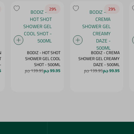
29‎%‎
29‎%‎
N
BODIZ - HOT SHOT
BODIZ - CREMA
T
SHOWER GEL COOL
SHOWER GEL CREAMY
-
SHOT - 500ML
DAZE - 500ML
99.95 جم
139.95 جم
99.95 جم
139.95 جم
G
5