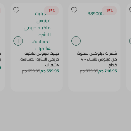
15‎%‎
15‎%‎
شفرات ديلوكس سموث
جيليت فينوس ماكينه
ف
من فينوس للنساء - 4
حريمى للبشره الحساسة،
ب
قطع
4شفرات
5
716.95 جم
839.95 جم
559.95 جم
659.95 جم