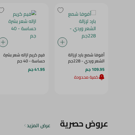
أفوفا شمع بارد لإزالة
فيم كريم ازاله شعر بشرة
الشعر وردي - 228جم
حساسة - 40 جم
109.95 جم
41.95 جم
كمية محدودة
عروض حصرية
عرض المزيد