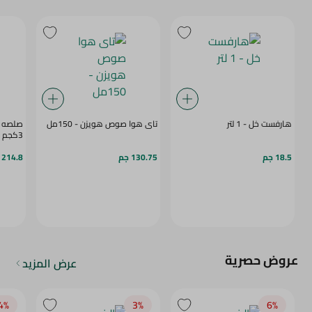
هارفست خل - 1 لتر
تاى هوا صوص هويزن - 150مل
صلصه ط
3كجم
18.5 جم
130.75 جم
214.8 جم
عروض حصرية
عرض المزيد
4‎%‎
3‎%‎
6‎%‎