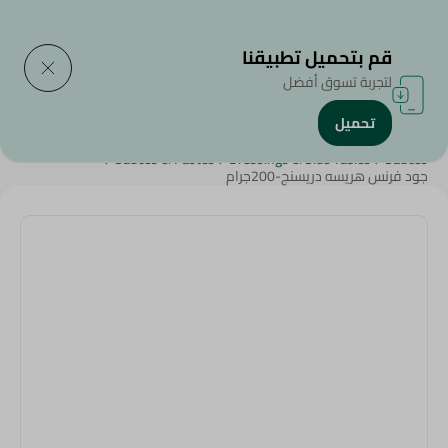
التوصيل إلى
حدد المنطقة
قم بتحميل تطبيقنا
لتجربة تسوق أفضل
تحميل
الرئيسية
/
الصوصات , السلطات , الأطباق الجانبية
/
صلصة وصوصات
/
/
Sauces & Pastes
/
Dressings & Side Tables
/
Sauces
جود فرنس هريسه دريسنج-200جرام