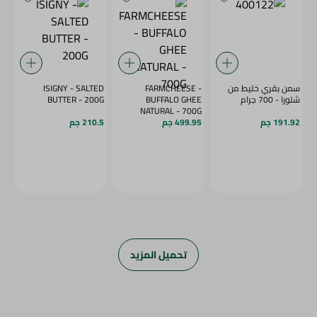
سمن بقري خليط من
FARMCHEESE -
ISIGNY - SALTED
شتورا - 700 جرام
BUFFALO GHEE
BUTTER - 200G
NATURAL - 700G
191.92 جم
499.95 جم
210.5 جم
تحميل المزيد