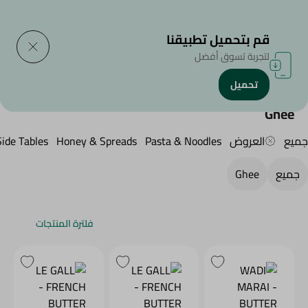
التوصيل إلى
حدد المنطقة
قم بتحميل تطبيقنا
لتجربة تسوق أفضل
تحميل
الرئيسية
/
منتجات البقالة
/
Oil & Ghee
/
Ghee
Ghee
جميع
العروض
Pasta & Noodles
Honey & Spreads
Side Tables
جميع
Ghee
فلترة المنتجات