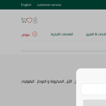
English
customer service
ثلاجات & الفريزر
العلامات التجارية
عروض
زبدة , الزيت و السمن
الأرز , المكرونة و النودلز
البقوليات
شوربة
الطع