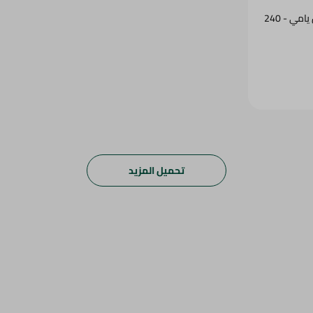
صوص سريراتشا من يامي - 240
تحميل المزيد