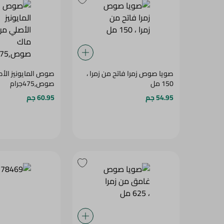
صويا صوص زمرا فاتح من زمرا ،
صوص المايونيز الأ
150 مل
صوص,475جرام
54.95 جم
60.95 جم