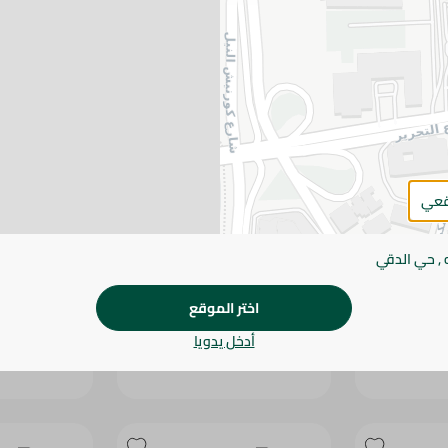
قعي
 , حي الدقي
يدا ،
يامي بيبر صوص تباسكو -
صويا صوص فاتح
240جرام
500مل
اختر الموقع
43.45 جم
99.95 جم
أدخل يدويا