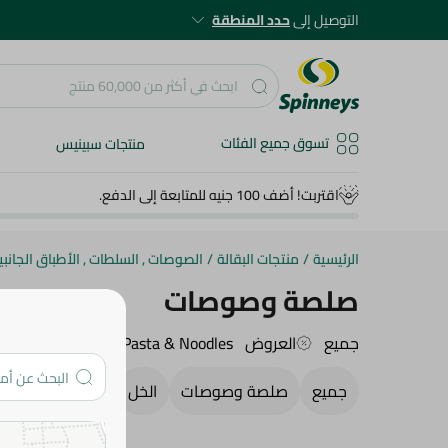
التوصيل إلى
حدد المنطقة
تسوق جميع الفئات
منتجات سبينيس
اقتربت! أضف 100 جنيه للمتابعة إلى الدفع.
الرئيسية
/
منتجات البقالة
/
الصوصات , السلطات , الأطباق الجانبي
صلصة وصوصات
جميع
العروض
Pasta & Noodles
Honey & Spreads
جميع
صلصة وصوصات
الخل