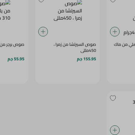
صلي من ماك
صوص السيرتشا من زمرا ،
صوص برجر من يامى ،
450مللى
155.95 جم
55.95 جم