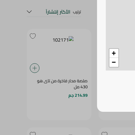
الأكثر إنتشاراً
ترتيب
+
−
 من بيرل ريفر -
صلصة محار فاخرة من تاى هو
430 مل
214.99 جم