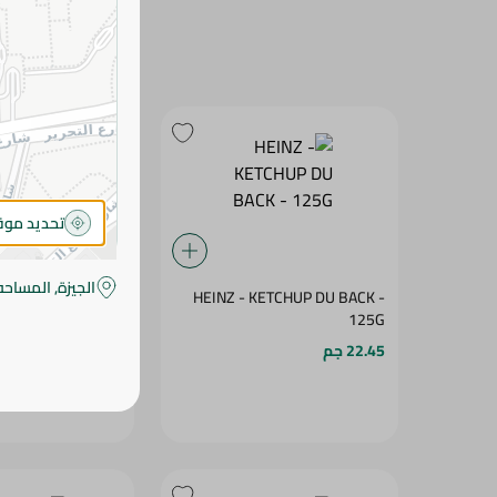
تحديد مو
الجيزة, المساحه
HEINZ - KETCHUP DU BACK -
تكساس صوص من لاف
125G
385جم
22.45 جم
93.95 جم
نفذت الكمية