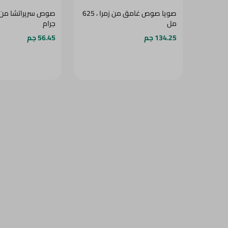
صويا صوص غامق من زمرا ، 625
مل
جرام
134.25 جم
56.45 جم