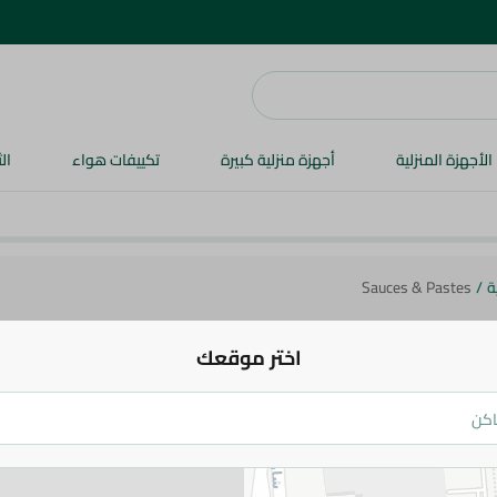
الأجهزة المنزلية
أجهزة منزلية كبيرة
تكييفات هواء
ال
ة
/
Sauces & Pastes
اختر موقعك
Dressings & Side Tables
Spices & Breadcrumbs
Oil & Ghee
ال