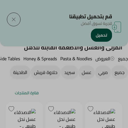
التوصيل إلى
حدد المنطقة
قم بتحميل تطبيقنا
لتجربة تسوق أفضل
تحميل
الرئيسية
/
منتجات البقالة
/
المربى والعسل والأطعمة القابلة للدهن
المربى والعسل والأطعمة القابلة للدهن
جميع
العروض
Pasta & Noodles
Honey & Spreads
Side Tables
جميع
مربي
عسل
سبريد
حلاوة فريش
الطحينة
فلترة المنتجات