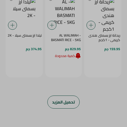
ريحانة ارز بسمتى هندى
- AL WALIMAH
تيلدا ارز بسمتى سيلا - 2K
كريمى - 1كجم
BASMATI RICE - 5KG
159.95 جم
829.95 جم
374.95 جم
كمية محدودة
تحميل المزيد