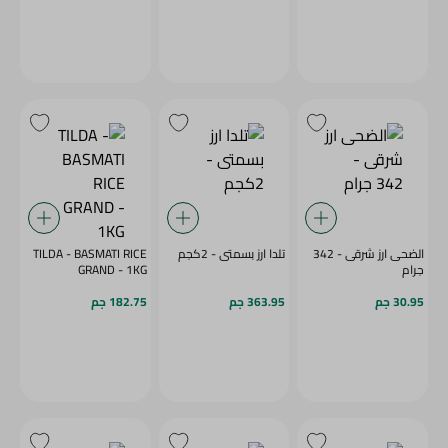
الضحى ارز شرقى - 342
تلدا ارز بسمتى - 2كجم
TILDA - BASMATI RICE
جرام
GRAND - 1KG
30.95 جم
363.95 جم
182.75 جم