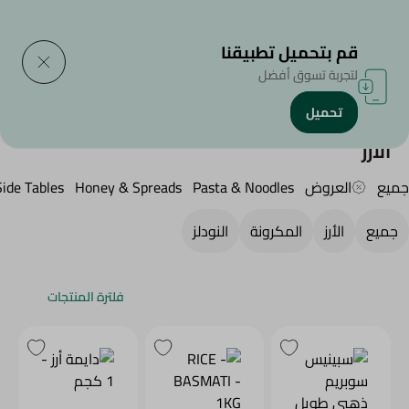
التوصيل إلى
حدد المنطقة
قم بتحميل تطبيقنا
لتجربة تسوق أفضل
تحميل
الرئيسية
/
منتجات البقالة
/
الأرز , المكرونة و النودلز
/
Rice
الأرز
جميع
العروض
Pasta & Noodles
Honey & Spreads
Side Tables
جميع
الأرز
المكرونة
النودلز
فلترة المنتجات