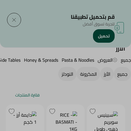
التوصيل إلى
حدد المنطقة
قم بتحميل تطبيقنا
لتجربة تسوق أفضل
تحميل
الرئيسية
/
منتجات البقالة
/
الأرز , المكرونة و النودلز
/
Rice
الأرز
جميع
العروض
Pasta & Noodles
Honey & Spreads
Side Tables
جميع
الأرز
المكرونة
النودلز
فلترة المنتجات