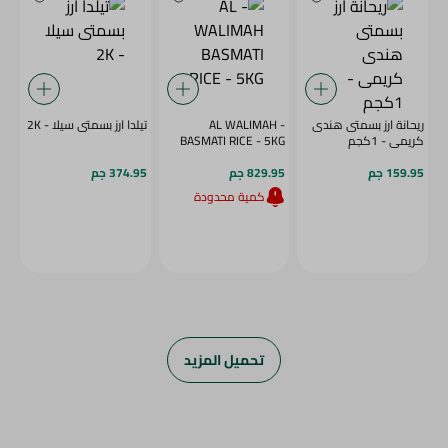
ريحانة ارز بسمتى هندى
- AL WALIMAH
تيلدا ارز بسمتى سيلا - 2K
كريمى - 1كجم
BASMATI RICE - 5KG
159.95 جم
829.95 جم
374.95 جم
كمية محدودة
تحميل المزيد