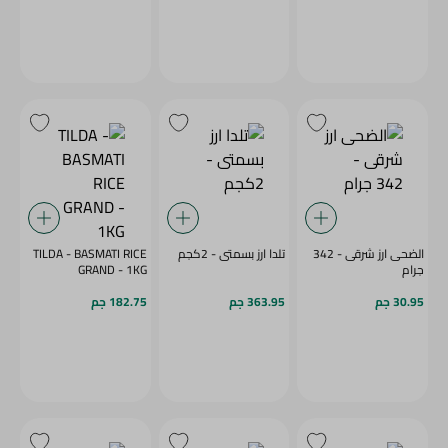
الضحى ارز شرقى - 342
تلدا ارز بسمتى - 2كجم
TILDA - BASMATI RICE
جرام
GRAND - 1KG
30.95 جم
363.95 جم
182.75 جم