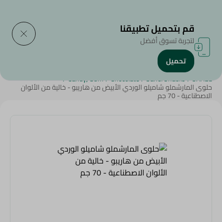
التوصيل إلى
حدد المنطقة
قم بتحميل تطبيقنا
لتجربة تسوق أفضل
تحميل
الرئيسية
/
سناكس وحلويات
/
الشوكولاتة
/
الحلوي و العلكة
/
/
Candy, Gum
/
Chocolate
/
Sahel Snacks
/
SAHEL
حلوى المارشملو شاميلو الوردي الأبيض من هاريبو - خالية من الألوان
الاصطناعية - 70 جم