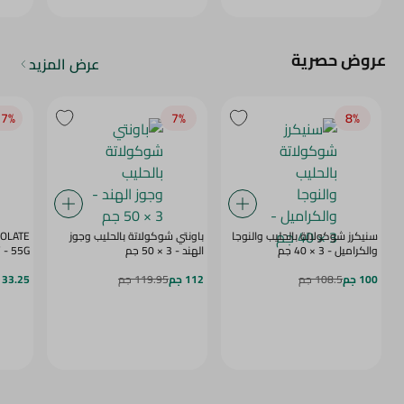
عروض حصرية
عرض المزيد
7‎%‎
7‎%‎
8‎%‎
سنيكرز شوكولاتة بالحليب والنوجا
باونتي شوكولاتة بالحليب وجوز
COLATE
والكراميل - 3 × 40 جم
الهند - 3 × 50 جم
BERRY - 55G
100 جم
108.5 جم
112 جم
119.95 جم
33.25 جم