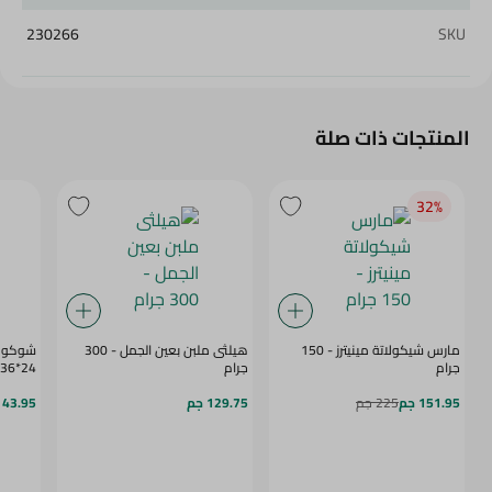
230266
SKU
المنتجات ذات صلة
32‎%‎
مارس شيكولاتة مينيترز - 150
هيلثى ملبن بعين الجمل - 300
شوكولات
جرام
جرام
24*36 جرام
151.95 جم
225 جم
129.75 جم
43.95 جم