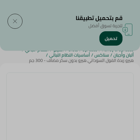
التوصيل إلى
حدد المنطقة
قم بتحميل تطبيقنا
لتجربة تسوق أفضل
تحميل
الرئيسية
/
الجبن,منتجات الألبان والبيض
/
الزبدة
/
Jams
/
Honey & Spreads
/
Spreads
/
Diets
/
الكيتو
/
النظام النباتي
/
ألبان وأجبان
/
سناكس
/
أساسيات النظام النباتي
/
هيرو زبدة الفول السوداني هيرو بدون سكر مضاف - 300 جم