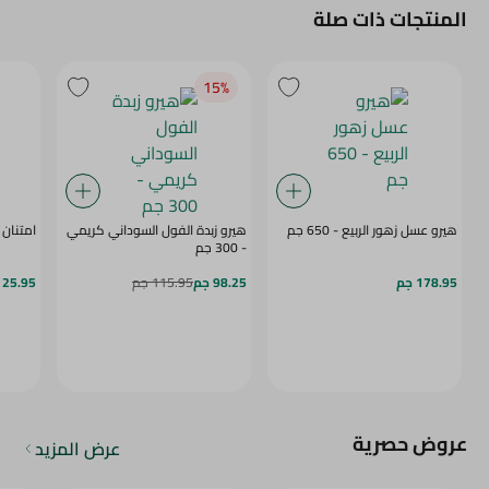
المنتجات ذات صلة
15‎%‎
هيرو عسل زهور الربيع - 650 جم
هيرو زبدة الفول السوداني كريمي
امتنان عس
- 300 جم
178.95 جم
98.25 جم
115.95 جم
125.95 ج
عروض حصرية
عرض المزيد