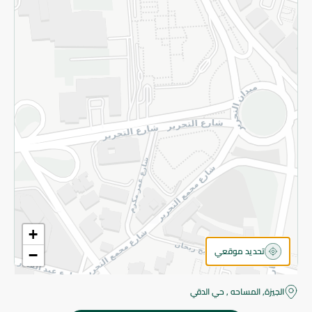
قم بالتسجيل للنشرة
©2026 - Spinneys | جميع الحقوق محفوظة
+
تحديد موقعي
−
الجيزة, المساحه , حي الدقي