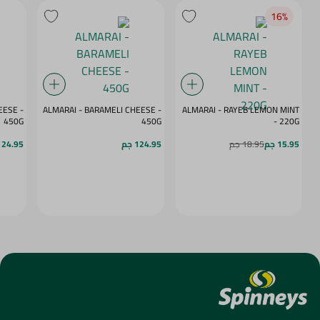
16‎%‎
ESE -
ALMARAI - BARAMELI CHEESE -
ALMARAI - RAYEB LEMON MINT
450G
450G
- 220G
15.95 جم
18.95 جم
124.95 جم
124.95 ج