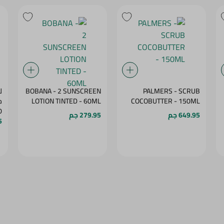
PALMERS - SCRUB
BOBANA - 2 SUNSCREEN
ل
COCOBUTTER - 150ML
LOTION TINTED - 60ML
ج
50
649.95 جم
279.95 جم
5