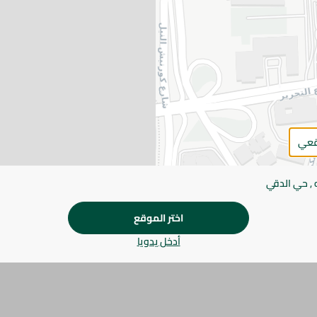
اضف للعربة
يرجى الملاحظة:
قد يختلف وزن العناصر القابلة ل
طفيف. قد يتغير التعبئة بناءً على التوفر.
المواصفات
الحجم
قعي
براند
 , حي الدقي
SKU
اختر الموقع
أدخل يدويا