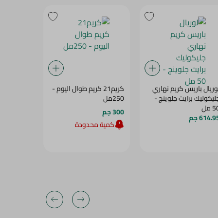
وريال باريس كريم نهاري
كريم21 كريم طوال اليوم -
+SEA FACE
ليكوليك برايت جلوينج -
250مل
NTED SPF
 مل
+50 - 40ML
300 جم
614.9 جم
184.95 جم
كمية محدودة