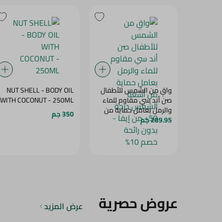
واقٍ من الشمس للأطفال
NUT SHELL - BODY OIL
صن أند سي مقاوم للماء
WITH COCONUT - 250ML
والرمل بعامل حماية من
350 جم
289.95 جم
أشعة الشمس درجة 50+
من إيفا - بدون رائحة خصم
10%
عروض حصرية
عرض المزيد