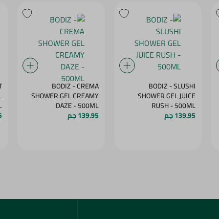
T
BODIZ - CREMA
BODIZ - SLUSHI
L
SHOWER GEL CREAMY
SHOWER GEL JUICE
ML
DAZE - 500ML
RUSH - 500ML
139.95 جم
139.95 جم
5