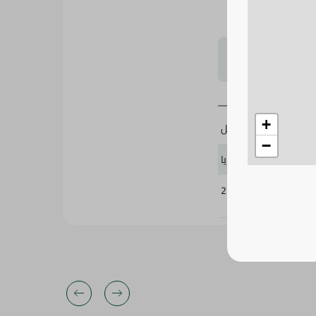
لتحجيم بشكل
+
100 مل
−
هيمالايا
255918