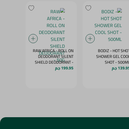
- ROLL ON
RAW AFRICA - ROLL ON
BODIZ - HOT SHO
ODORANT
DEODORANT SILENT
SHOWER GEL COO
 GARDEN
SHIELD DEODORANT -
SHOT - 500
139.9 جم
50G
199.95 جم
199.95 جم
OW - 50G