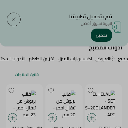
التوصيل إلى
حدد المنطقة
قم بتحميل تطبيقنا
لتجربة تسوق أفضل
تحميل
الرئيسية
/
Household
/
أدوات المطبخ
أدوات المطبخ
جميع
العروض
اكسسوارات المنزل
تخزيين الطعام
الأدوات المكتب
فلترة المنتجات
ELHELAL - SET
قالب بريوش من تيفال
قالب بريوش من تيفال