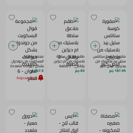
مقورة كوسة ستانلس
طقم ملاعق سلطة
مجموعة قوال
ستيل بيد بلاستيك من
بلاستيك من ام ديزاين
البسكويت من جوندول
بيدريني، ابيض كبير
برتقالي - 2 قطعة
بشكل حيوانات متعددة
187.95 جم
83 جم
47.5 جم
الالوان - 6 قطع
كمية محدودة