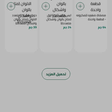
مصفاة صغيره للمكرونه
ايس قالب ثلج - ازرق
دورق معيار - متعدد
- قطعة واحدة
(متاح بالوان واشكال
الالوان (متاح بالوان
متعددة)
واشكال متعددة)
64 جم
24 جم
39 جم
تحميل المزيد