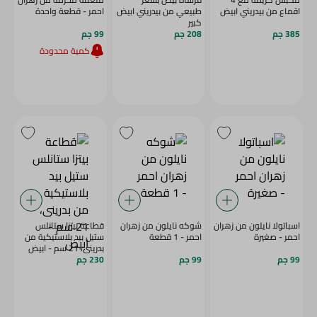
اقماع من بيدريني ابيض
طبيعي من بيدريني ابيض
احمر - قطعة واحدة
كبير
385 جم
208 جم
99 جم
كمية محدودة
اسباتولا نايلون من زهران
شوكه نايلون من زهران
قطاعة بيتزا ستانلس
احمر - صغيرة
احمر - 1 قطعة
ستيل بيد بلاستيكية من
بدرينى، 21 سم - ابيض
99 جم
99 جم
230 جم