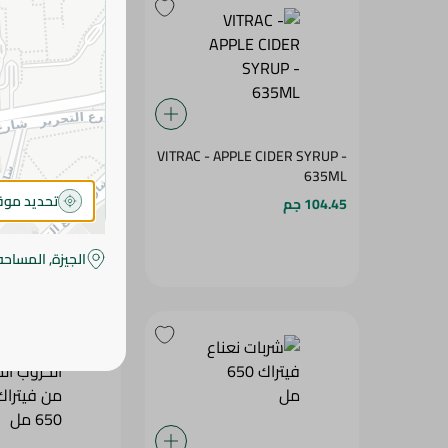
VITRAC - APPLE CIDER SYRUP -
635ML
مل
تحديد مو
104.45 جم
110.99 جم
الجيزة, المساحه