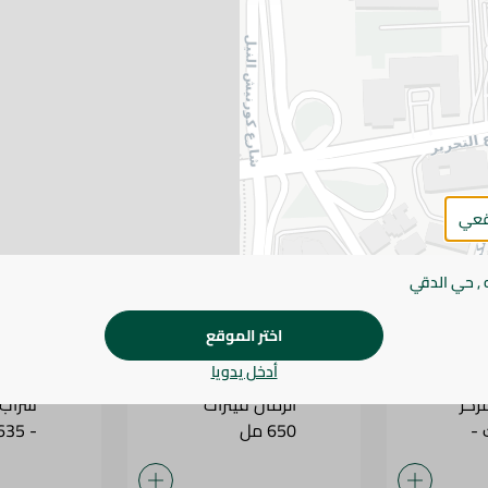
عصير تمر هندي من فيتراك - 650
شربات فراولة من فيتراك - 650
شربات ورد من فيترا
مل
قعي
93.5 جم
93.5 جم
 , حي الدقي
اختر الموقع
أدخل يدويا