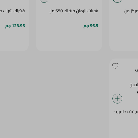
ركز من
شربات الرمان فيتراك 650 مل
فيتراك شراب مشمش
96.5 جم
123.95 جم
فف جامبو -