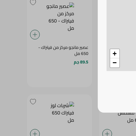
ك - 650 مل
عصير مانجو مركز من فيتراك -
650 مل
+
89.5 جم
−