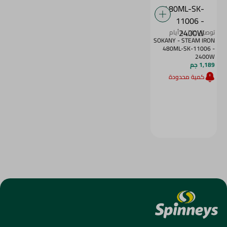
توصيل خلال 4 أيام
SOKANY - STEAM IRON
480ML-SK-11006 -
2400W
1,189 جم
كمية محدودة