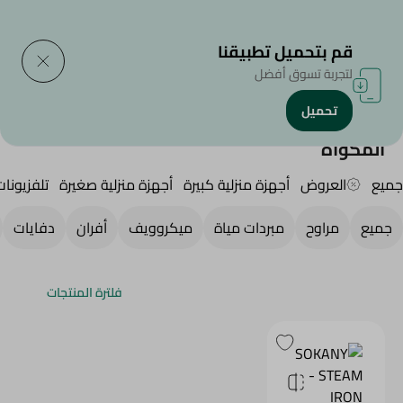
التوصيل إلى
حدد المنطقة
قم بتحميل تطبيقنا
لتجربة تسوق أفضل
تحميل
الرئيسية
/
الأجهزة المنزلية
/
أجهزة منزلية صغيرة
/
المكواه
المكواه
جميع
العروض
أجهزة منزلية كبيرة
أجهزة منزلية صغيرة
تلفزيونا
جميع
مراوح
مبردات مياة
ميكروويف
أفران
دفايات
فلترة المنتجات