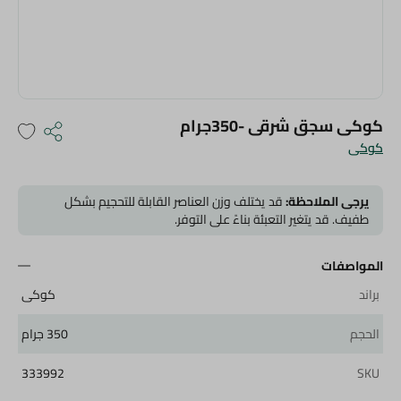
كوكى سجق شرقى -350جرام
كوكى
يرجى الملاحظة:
قد يختلف وزن العناصر القابلة للتحجيم بشكل
طفيف. قد يتغير التعبئة بناءً على التوفر.
المواصفات
براند
كوكى
الحجم
350 جرام
333992
SKU