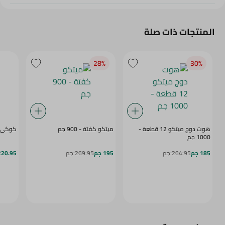
المنتجات ذات صلة
28‎%‎
30‎%‎
هوت دوج ميتكو 12 قطعة -
ميتكو كفتة - 900 جم
كوكى جول
1000 جم
185 جم
264.95 جم
195 جم
269.95 جم
220.95 ج