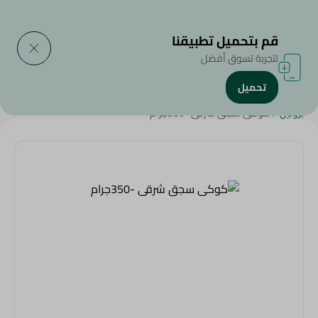
التوصيل إلى
حدد المنطقة
قم بتحميل تطبيقنا
لتجربة تسوق أفضل
تحميل
الرئيسية
/
الأطعمة المجمدة
/
لحوم مجمدة
/
Diets
/
الكيتو
/
بروتين
/
كوكى سجق شرقى -350جرام