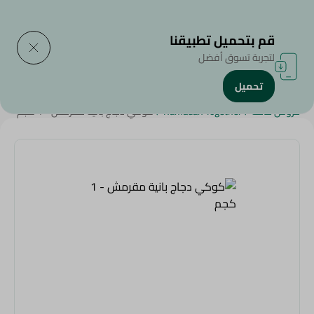
التوصيل إلى
حدد المنطقة
قم بتحميل تطبيقنا
لتجربة تسوق أفضل
تحميل
الرئيسية
/
الأطعمة المجمدة
/
دجاج مجمد
/
المنتجات الأكثر مبيعاً
/
عروض عامة
/
Ramadan Together
/
كوكي دجاج بانية مقرمش - 1 كجم