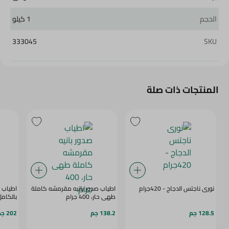
الحجم
1 كيلو
333045
SKU
المنتجات ذات صلة
نورى ناجتس الدجاج - 420جرام
اطياب صدور بانيه مقرمشه كاملة
اطياب 
طهى حار، 400 جرام
بالكامل -700
128.5 جم
138.2 جم
202 جم