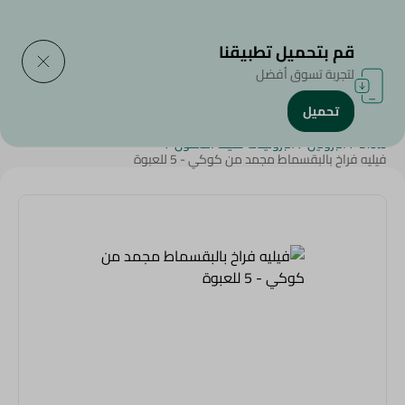
التوصيل إلى
حدد المنطقة
قم بتحميل تطبيقنا
لتجربة تسوق أفضل
تحميل
الرئيسية
/
الأطعمة المجمدة
/
دجاج مجمد
/
Ramadan Together
/
Diets
/
البروتين
/
البروتينات قليلة الدهون
/
فيليه فراخ بالبقسماط مجمد من كوكي - 5 للعبوة