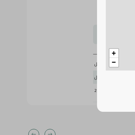
لتحجيم بشكل
+
−
50 مل
لوريال
213130