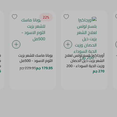
22‎%‎
أورجاكيرا بلسم لوتس لعلاج
بوبانا ماسك للشعر بزيت
ف
الشعر بزيت ذيل الحصان
الثوم الاسود - 500مل
وزيت الحبة السوداء - 200
م
179.95 جم
229.95 جم
مل
270 جم
5