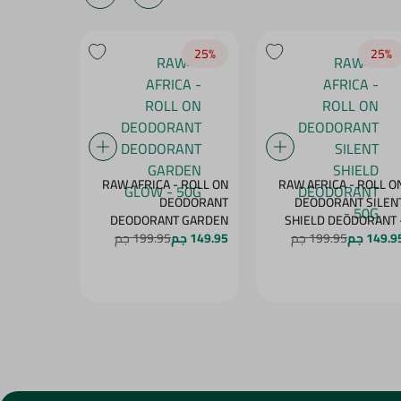
25‎%‎
25‎%‎
25‎%‎
- ROLL ON
RAW AFRICA - ROLL ON
RAW AFRICA - ROLL O
NT PEACH
DEODORANT
DEODORANT SILEN
DELIGHT - 50G
DEODORANT GARDEN
SHIELD DEODORANT 
50
149.9 جم
199.95 جم
149.95 جم
GLOW - 50G
199.95 جم
149.95 جم