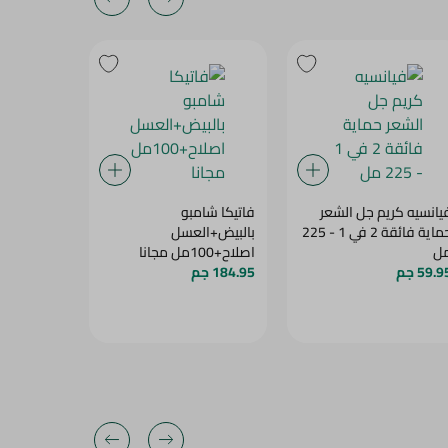
يانسيه كريم جل الشعر
فاتيكا شامبو
بوبانا شام
حماية فائقة 2 في 1 - 225
بالبيض+العسل
ل
اصلاح+100مل مجانا
400مل
59.9 جم
184.95 جم
199.95 جم