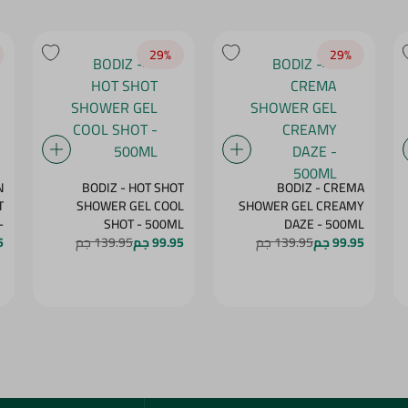
29‎%‎
29‎%‎
N
BODIZ - HOT SHOT
BODIZ - CREMA
T
SHOWER GEL COOL
SHOWER GEL CREAMY
-
SHOT - 500ML
DAZE - 500ML
99.95 جم
139.95 جم
99.95 جم
139.95 جم
G
5