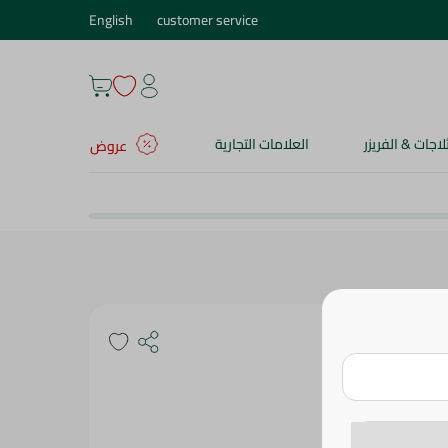
English
customer service
ثلاجات & الفريزر
العلامات التجارية
عروض
صبغة الشعر إكسيلانس كريم بلون كستنائي غامق 3