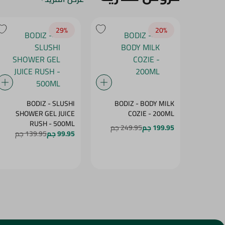
29‎%‎
20‎%‎
BODIZ - SLUSHI
BODIZ - BODY MILK
SHOWER GEL JUICE
COZIE - 200ML
RUSH - 500ML
199.95 جم
249.95 جم
99.95 جم
139.95 جم