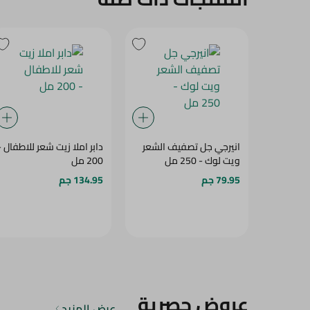
انيرجي جل تصفيف الشعر
دابر املا زيت شعر للاطفال -
ويت لوك - 250 مل
200 مل
79.95 جم
134.95 جم
عروض حصرية
عرض المزيد