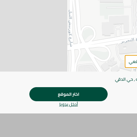
اضف للعربة
يرجى الملاحظة:
قد يختلف وزن العناصر القابلة ل
طفيف. قد يتغير التعبئة بناءً على التوفر.
المواصفات
قعي
الحجم
براند
 , حي الدقي
SKU
اختر الموقع
أدخل يدويا