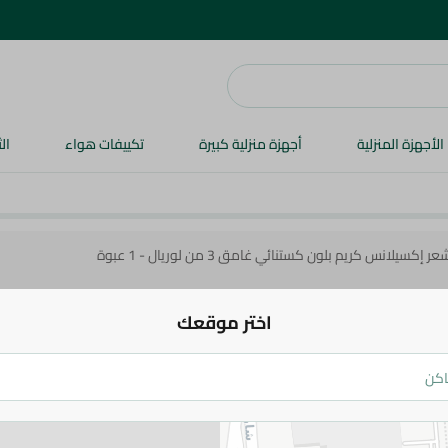
الأجهزة المنزلية
أجهزة منزلية كبيرة
تكييفات هواء
ال
إكسيلانس كريم بلون كستنائي غامق 3 من لوريال - 1 عبوة
اختر موقعك
لوريال
من لوريال - 1 عبوة
354.95 جم