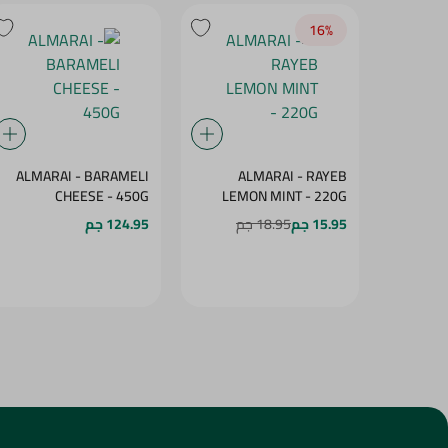
16‎%‎
ALMARAI - BARAMELI
ALMARAI - RAYEB
CHEESE - 450G
LEMON MINT - 220G
15.95 جم
18.95 جم
124.95 جم