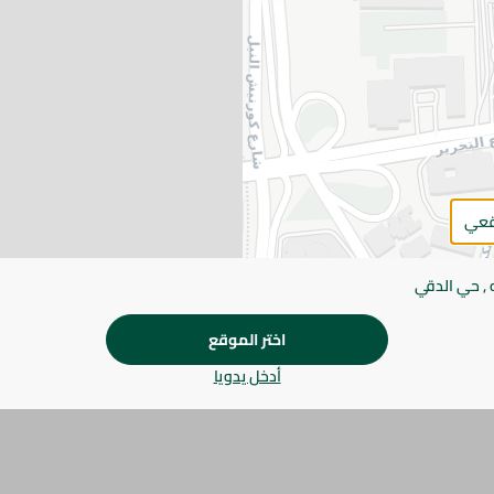
اضف للعربة
يرجى الملاحظة:
قد يختلف وزن العناصر القابلة ل
طفيف. قد يتغير التعبئة بناءً على التوفر.
المواصفات
براند
قعي
الحجم
 , حي الدقي
SKU
اختر الموقع
أدخل يدويا