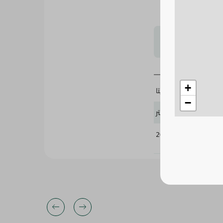
لتحجيم بشكل
+
لبنيتا
−
1 لتر
207639