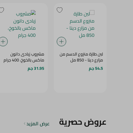
لبن طازة منزوع الدسم من
مشروب زبادى دانون
مزارع دينا - 850 مل
ماكس بالخوخ، 400 جرام
54.5 جم
31.95 جم
عروض حصرية
عرض المزيد