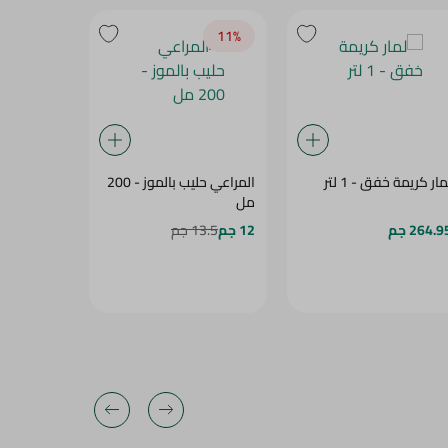
11‎%‎
مار كريمة خفق - 1 لتر
المراعي حليب بالموز - 200
كريمة خفق
مل
الدسم، واح
264.9 جم
12 جم
13.5 جم
199.95 جم