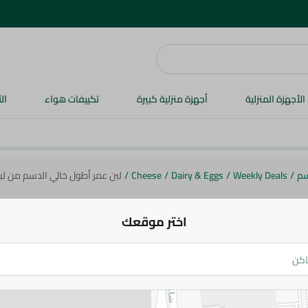
الأجهزة المنزلية
أجهزة منزلية كبيرة
تكييفات هواء
ال
سم
/
Weekly Deals
/
Dairy & Eggs
/
Cheese
/
لبن عمر أطول خالي الدسم من لبنيتا - 
اختر موقعك
لبنيتا
لبن عمر أطول خالي الدسم من لبنيتا - 1 لتر
47 جم
54.95 جم