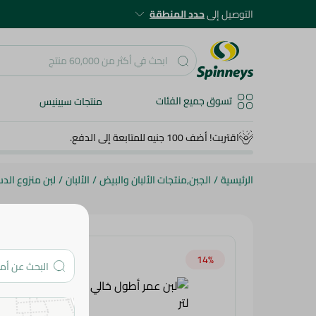
التوصيل إلى
حدد المنطقة
تسوق جميع الفئات
منتجات سبينيس
اقتربت! أضف 100 جنيه للمتابعة إلى الدفع.
الرئيسية
/
الجبن,منتجات الألبان والبيض
/
الألبان
/
لبن منزوع الد
14‎%‎