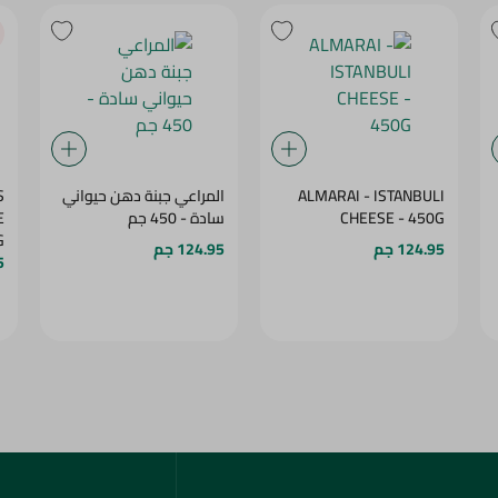
ALMARAI - ISTANBULI
المراعي جبنة دهن حيواني
S
CHEESE - 450G
سادة - 450 جم
E
G
124.95 جم
124.95 جم
5