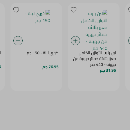
لبن رايب التوازن الكامل
كيري لبنة - 150 جم
ل
معزز بثلاثة خمائر حيوية من
جهينه - 440 جم
76.95 جم
5
31.95 جم