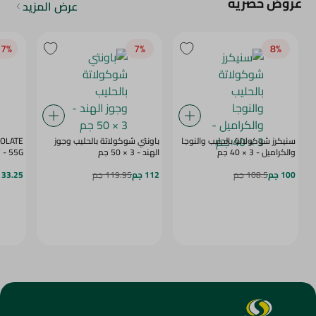
عروض حصرية
عرض المزيد
7‎%‎
7‎%‎
8‎%‎
سنيكرز شوكولاتة بالحليب والنوجا
باونتي شوكولاتة بالحليب وجوز
COLATE
والكراميل - 3 × 40 جم
الهند - 3 × 50 جم
BERRY - 55G
100 جم
108.5 جم
112 جم
119.95 جم
33.25 جم