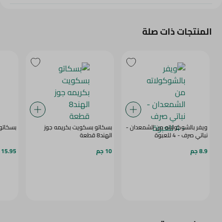
المنتجات ذات صلة
ويفر بالشوكولاته من الشمعدان -
بسكاتو بسكويت بكريمه جوز
بسكاتو ب
نباتي صرف - 4 للعبوة
الهند8 قطعة
8.9 جم
10 جم
15.95 جم