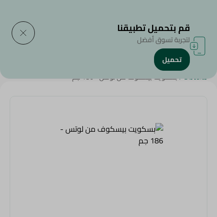
التوصيل إلى
حدد المنطقة
قم بتحميل تطبيقنا
لتجربة تسوق أفضل
تحميل
الرئيسية
/
سناكس وحلويات
/
البسكويت
/
SAHEL
/
Sahel Snacks
/
Biscuits
/
بسكويت بيسكوف من لوتس - 186 جم