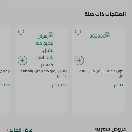
المنتجات ذات صلة
كوب ضد الكسر من منترا - 230
زهران تيمبو حله تيفال، بالقطعة،
ايميدج
مل
24سم
17 جم
2,159 جم
100 جم
عروض حصرية
عرض المزيد