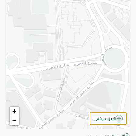
قم بالتسجيل للنشرة
©2026 - Spinneys | جميع الحقوق محفوظة
+
تحديد موقعي
−
اقتربت! أضف 100 جنيه للمتابعة إلى الدفع.