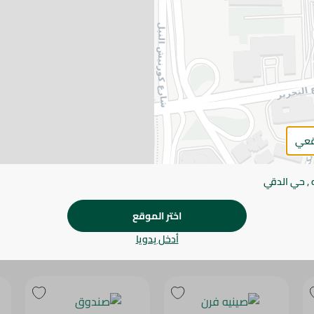
يرجى الملاحظة:
قد يختلف وزن العناصر القابلة ل
طفيف. قد يتغير التعبئة بناءً على التوفر.
المواصفات
براند
SKU
قعي
 , حي الدقي
اختر الموقع
أدخل يدويا