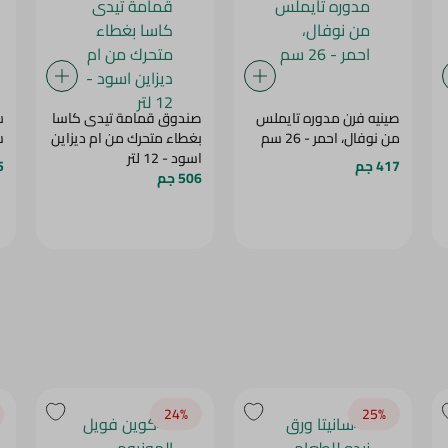
صينيه فرن مدوره تايملس
صندوق قمامة تيدى كاسا
س
من نوفال، احمر - 26 سم
بغطاء متحرك من ام ديزاين
س
اسود - 12 لتر
417 جم
5
506 جم
24‎%‎
25‎%‎