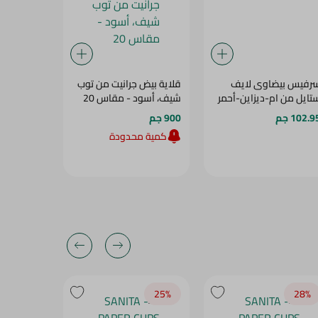
رفيس بيضاوى لايف
قلاية بيض جرانيت من توب
تايل من ام-ديزاين-أحمر
شيف، أسود - مقاس 20
قطعة - (مت
اشكال متع
102.9 جم
900 جم
204 جم
كمية محدودة
28‎%‎
25‎%‎
28‎%‎