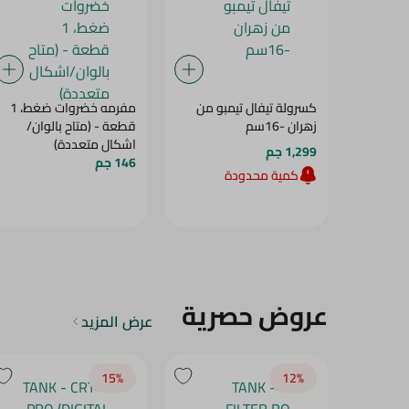
كسرولة تيفال تيمبو من
مفرمه خضروات ضغط، 1
زهران -16سم
قطعة - (متاح بالوان/
اشكال متعددة)
1,299 جم
146 جم
كمية محدودة
عروض حصرية
عرض المزيد
15‎%‎
12‎%‎