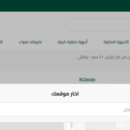
الأجهزة المنزلية
أجهزة منزلية كبيرة
تكييفات هواء
ال
يزاين، 21 سم - برتقالى
M.Design
طبق بلاستيك ايدن من ام ديزاين، 21 سم - برتقالى
اختر موقعك
74 جم
اضف للعربة