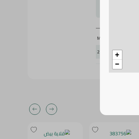
لتحجيم بشكل
M.Design
253577
+
−