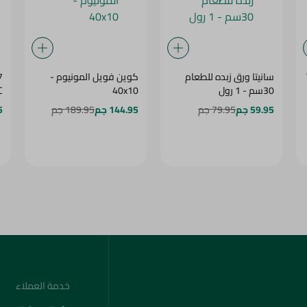
سانيتا ورق زبده للطعام
كوين فويل المونيوم -
7
30سم - 1 رول
40x10
C
59.95 جم
79.95 جم
144.95 جم
189.95 جم
5
خدمة العملاء