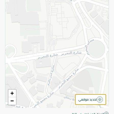
قم بالتسجيل للنشرة
©2026 - Spinneys | جميع الحقوق محفوظة
+
تحديد موقعي
−
اقتربت! أضف 100 جنيه للمتابعة إلى الدفع.