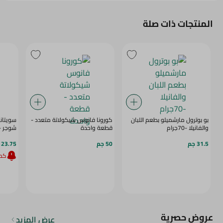
المنتجات ذات صلة
بو بوترول مارشميلو بطعم اللبان
كورونا فانوس شيكولاتة متعدد -
سويتانا
والفانيلا -70جرام
قطعة واحدة
شوجر - 90 جر
31.5 جم
50 جم
123.75 ج
كمي
عروض حصرية
عرض المزيد