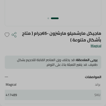
ماجيكل مارشميلو مارشزون -65جرام ( متاح
بأشكال متنوعة )
Magical
يرجى الملاحظة:
قد يختلف وزن العناصر القابلة للتحجيم بشكل
طفيف. قد يتغير التعبئة بناءً على التوفر.
المواصفات
براند
Magical
417489
SKU