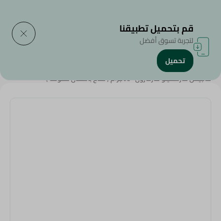
التوصيل إلى
حدد المنطقة
قم بتحميل تطبيقنا
لتجربة تسوق أفضل
تحميل
الرئيسية
/
سناكس وحلويات
/
الشوكولاتة
/
شيبس و كراكرز و فشار
/
ماجيكل مارشميلو مارشزون -65جرام ( متاح بأشكال متنوعة )