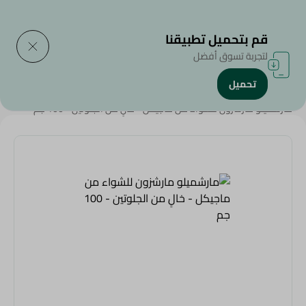
التوصيل إلى
حدد المنطقة
قم بتحميل تطبيقنا
لتجربة تسوق أفضل
تحميل
الرئيسية
/
سناكس وحلويات
/
الشوكولاتة
/
الحلوي و العلكة
/
مارشميلو مارشزون للشواء من ماجيكل - خالٍ من الجلوتين - 100 جم