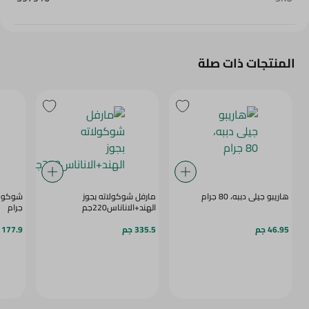
المنتجات ذات صلة
هاريبو جيلى دببه، 80 جرام
مارفل شوكولاته بجوز
الهند+الاناناس220جم
جرام
46.95 جم
335.5 جم
177.9 جم