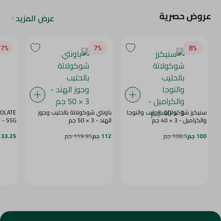
عروض حصرية
عرض المزيد
7‎%‎
7‎%‎
8‎%‎
سنيكرز شوكولاتة بالحليب والنوجا
باونتي شوكولاتة بالحليب وجوز
COLATE
والكراميل - 3 × 40 جم
الهند - 3 × 50 جم
BERRY - 55G
100 جم
108.5 جم
112 جم
119.95 جم
33.25 جم