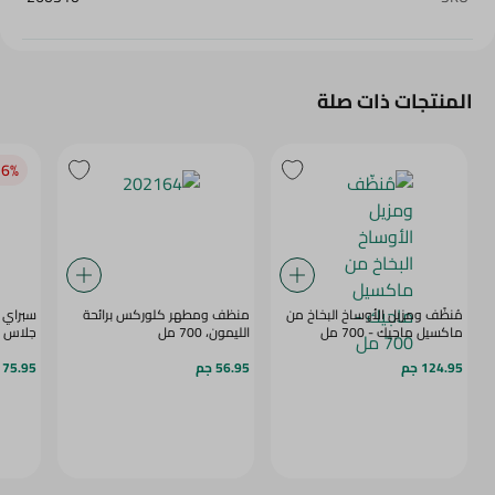
المنتجات ذات صلة
6‎%‎
مُنظّف ومزيل الأوساخ البخاخ من
منظف ومطهر كلوركس برائحة
سبراي 
ماكسيل ماجيك - 700 مل
الليمون، 700 مل
جلاس - 2 x 550
124.95 جم
56.95 جم
75.95 جم