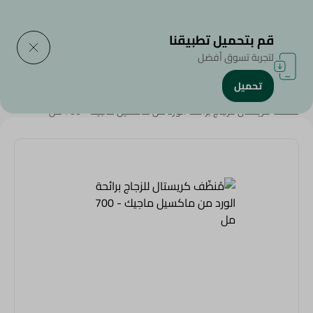
التوصيل إلى
حدد المنطقة
قم بتحميل تطبيقنا
لتجربة تسوق أفضل
تحميل
الرئيسية
/
المنظفات
/
أدوات التنظييف
/
المبيضات و المطهرات
/
مُنظّف كريستال للزجاج برائحة الورد من ماكسيل ماجيك - 700 مل