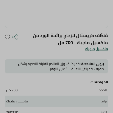
مُنظّف كريستال للزجاج برائحة الورد من
ماكسيل ماجيك - 700 مل
ماكسيل ماجيك
يرجى الملاحظة:
قد يختلف وزن العناصر القابلة للتحجيم بشكل
طفيف. قد يتغير التعبئة بناءً على التوفر.
المواصفات
الحجم
700 مل
براند
ماكسيل ماجيك
260310
SKU