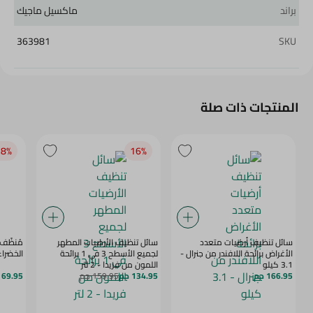
براند
ماكسيل ماجيك
363981
SKU
المنتجات ذات صلة
8‎%‎
16‎%‎
سائل تنظيف أرضيات متعدد
سائل تنظيف الأرضيات المطهر
مُنظّف 
الأغراض برائحة اللافندر من جنرال -
لجميع الأسطح 3 في 1 برائحة
الخضراء
3.1 كيلو
اللمون من فريدا - 2 لتر
166.95 جم
134.95 جم
159.95 جم
69.95 جم