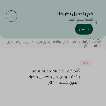
التوصيل إلى
حدد المنطقة
قم بتحميل تطبيقنا
لتجربة تسوق أفضل
تحميل
الرئيسية
/
المنظفات
/
أدوات التنظييف
/
المبيضات و المطهرات
/
عروض عامة
/
مُنظّف الأرضيات مضاد للبكتيريا برائحة الليمون من ماكسيل ماجيك - بدون
شطف - 1 لتر
18‎%‎