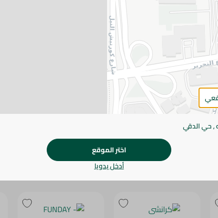
يرجى الملاحظة:
قد يختلف وزن العناصر القابلة ل
طفيف. قد يتغير التعبئة بناءً على التوفر.
المواصفات
SKU
قعي
 , حي الدقي
اختر الموقع
أدخل يدويا