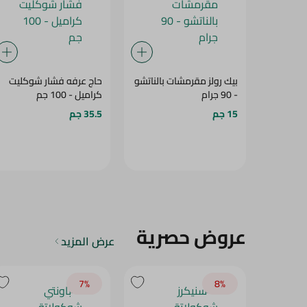
بيك رولز مقرمشات بالناتشو
حاج عرفه فشار شوكليت
- 90 جرام
كراميل - 100 جم
15 جم
35.5 جم
عروض حصرية
عرض المزيد
7‎%‎
8‎%‎