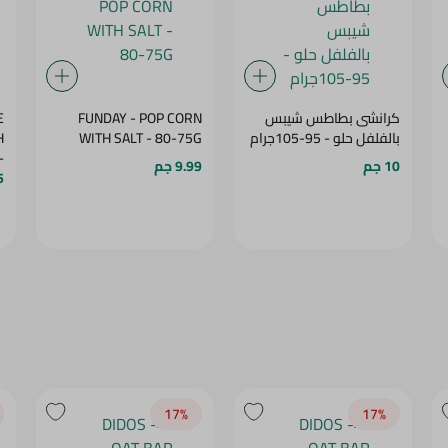
كرانشى بطاطس شيبس
FUNDAY - POP CORN
E
بالفلفل حلو - 95-105جرام
WITH SALT - 80-75G
H
-
10 جم
9.99 جم
15
G
17‎%‎
17‎%‎