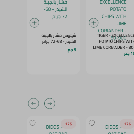
TIGER - EXCELLENC
شيتوس فشار بالجبنة
N SNACKS
POTATO CHIPS WIT
الشيدر - 68-72 جرام
- 38-42G
LIME CORIANDER - 80
5 جم
10 جم
 جم
90
20‎%‎
17‎%‎
17‎%‎