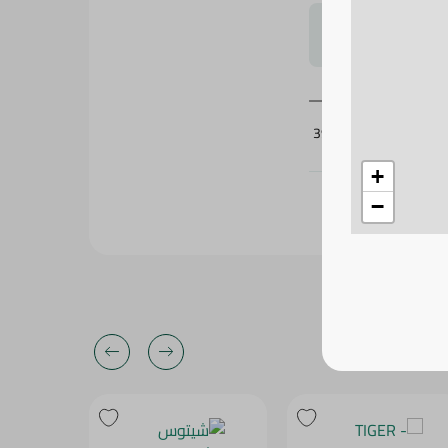
لتحجيم بشكل
398172
+
−