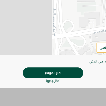
يرجى الملاحظة:
قد يختلف وزن العناصر القابلة ل
طفيف. قد يتغير التعبئة بناءً على التوفر.
المواصفات
براند
SKU
قعي
 , حي الدقي
اختر الموقع
أدخل يدويا