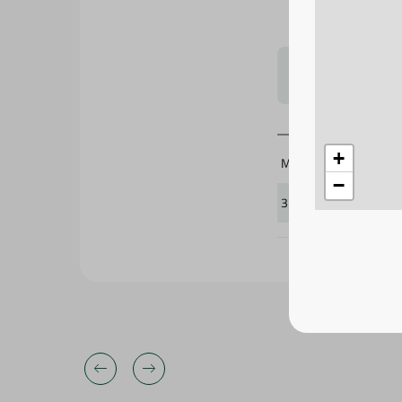
لتحجيم بشكل
Migo'S
371622
+
−