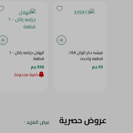
فيشه دكر الوان 16A،
الهلال جزامه راتان - 1
قطعه واحده
قطعة
55 جم
556 جم
كمية محدودة
عروض حصرية
عرض المزيد
15‎%‎
12‎%‎