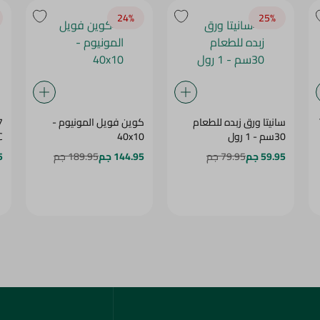
سانيتا ورق زبده للطعام
كوين فويل المونيوم -
7
30سم - 1 رول
40x10
C
59.95 جم
79.95 جم
144.95 جم
189.95 جم
5
خدمة العملاء