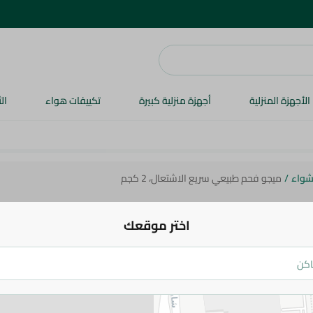
الأجهزة المنزلية
أجهزة منزلية كبيرة
تكييفات هواء
ال
شواء
/
ميجو فحم طبيعي سريع الاشتعال، 2 كجم
Migo'S
ميجو فحم طبيعي سريع الاشتعال، 2 كجم
اختر موقعك
92 جم
اضف للعربة