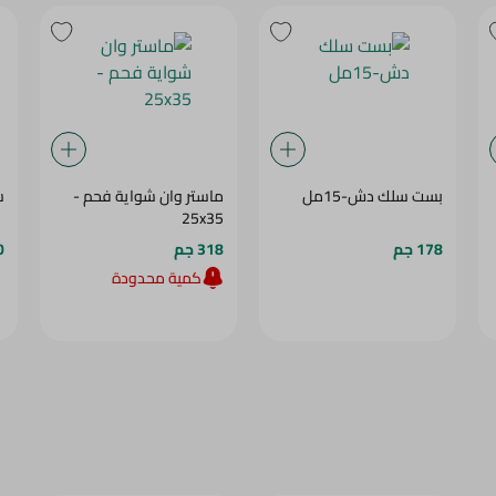
بست سلك دش-15مل
ماستر وان شواية فحم -
سل
25x35
178 جم
318 جم
0
كمية محدودة
24‎%‎
25‎%‎