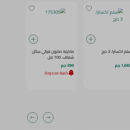
م اكسترا، 3 درج
ماكينة صابون فيالي سائل
فينوس مشت
شفاف، 100 مل
ثلاث عيون - 180
1,66 جم
390 جم
807 جم
كمية محدودة
28‎%‎
25‎%‎
28‎%‎