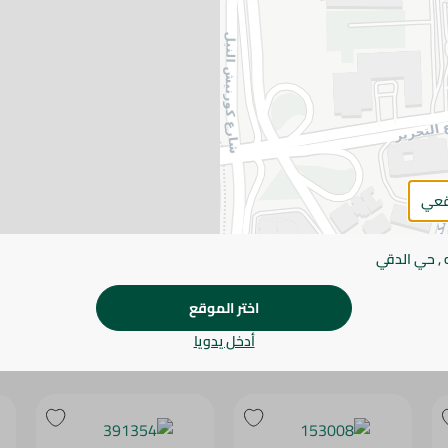
يرجى الملاحظة:
قد يختلف وزن العناصر القابلة ل
طفيف. قد يتغير التعبئة بناءً على التوفر.
المواصفات
براند
SKU
قعي
 , حي الدقي
اختر الموقع
أدخل يدويا