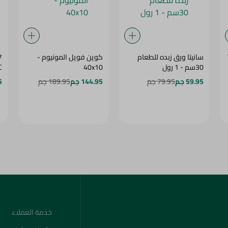
سانيتا ورق زبده للطعام
كوين فويل المونيوم -
7
30سم - 1 رول
40x10
C
59.95 جم
79.95 جم
144.95 جم
189.95 جم
5
خدمة العملاء