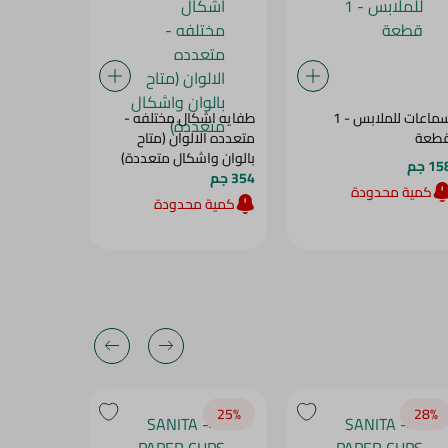
سماعات للملابس - 1
طفايه اشكال مختلفه -
طعة
متعدده الالوان (متاح
قطعه
بالوان واشكال متعددة)
1 جم
36 جم
354 جم
كمية محدودة
كمية محدودة
28‎%‎
25‎%‎
28‎%‎