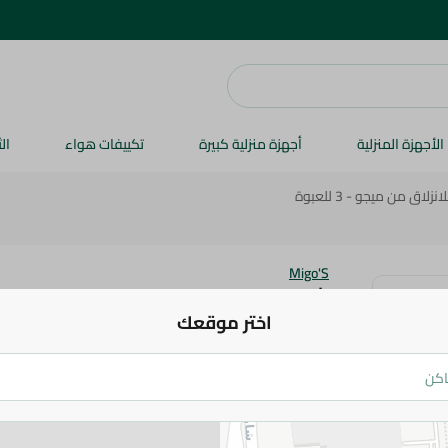
الأجهزة المنزلية
أجهزة منزلية كبيرة
تكييفات هواء
ال
 من ميجو - 3 للعبوة
Migo'S
اختر موقعك
للعبوة
162 جم
اضف للعربة