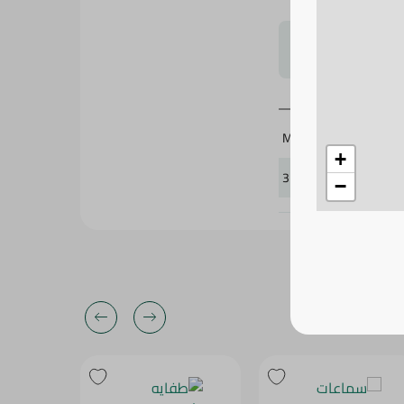
لتحجيم بشكل
Migo'S
+
371609
−