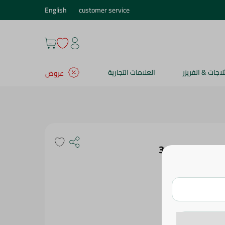
English
customer service
ثلاجات & الفريزر
العلامات التجارية
عروض
شماعات ملابس بنفسجية مضادة للانزلاق من ميجو - 3