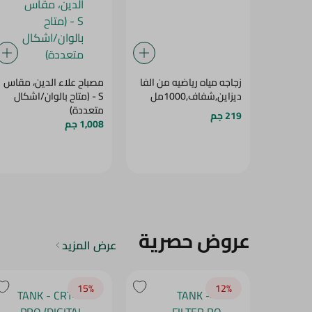
زجاجه مياه رياضيه من الفا
مصباح علاء الدين، مقاس
ديزاين,شفاف,1000مل
S - (متاح بالوان/اشكال
متعددة)
219 جم
1,008 جم
عروض حصرية
عرض المزيد
15‎%‎
12‎%‎