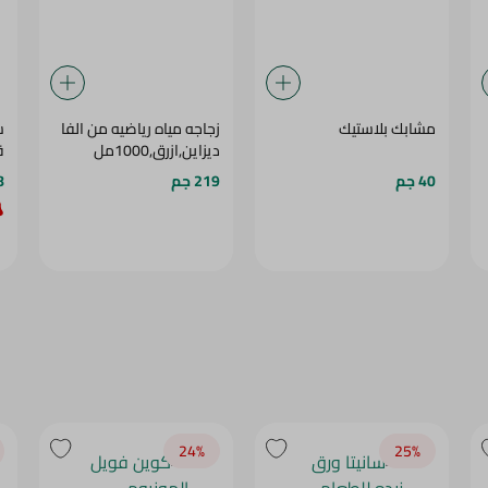
مشابك بلاستيك
زجاجه مياه رياضيه من الفا
ديزاين,ازرق,1000مل
ق
40 جم
219 جم
58
24‎%‎
25‎%‎