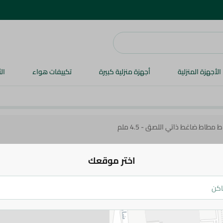
الأجهزة المنزلية
أجهزة منزلية كبيرة
تكييفات هواء
ال
 مطاط ضاغط ذاتي اللصق - 4.5 ملم
اختر موقعك
Migo'S
ميجو رباط مطاط ضاغط ذاتي اللصق - 4.5 ملم
109.95 جم