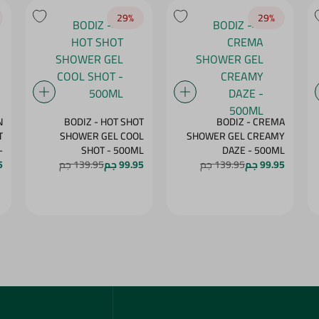
29‎%‎
29‎%‎
N
BODIZ - HOT SHOT
BODIZ - CREMA
T
SHOWER GEL COOL
SHOWER GEL CREAMY
-
SHOT - 500ML
DAZE - 500ML
99.95 جم
139.95 جم
99.95 جم
139.95 جم
G
5