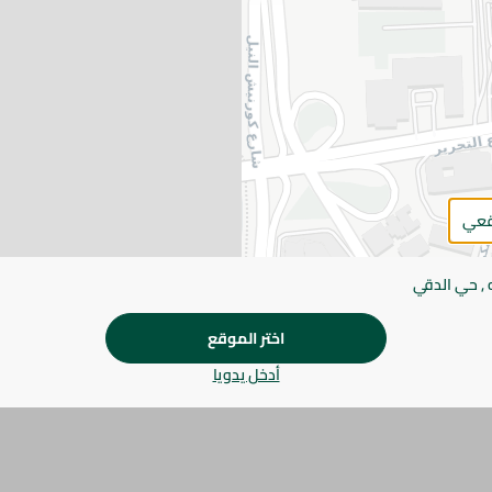
اضف للعربة
يرجى الملاحظة:
قد يختلف وزن العناصر القابلة ل
طفيف. قد يتغير التعبئة بناءً على التوفر.
المواصفات
براند
قعي
SKU
 , حي الدقي
اختر الموقع
أدخل يدويا