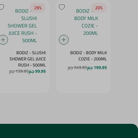
29‎%‎
20‎%‎
BODIZ - SLUSHI
BODIZ - BODY MILK
SHOWER GEL JUICE
COZIE - 200ML
RUSH - 500ML
199.95 جم
249.95 جم
99.95 جم
139.95 جم