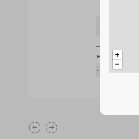
لتحجيم بشكل
+
Migo'S
−
430638