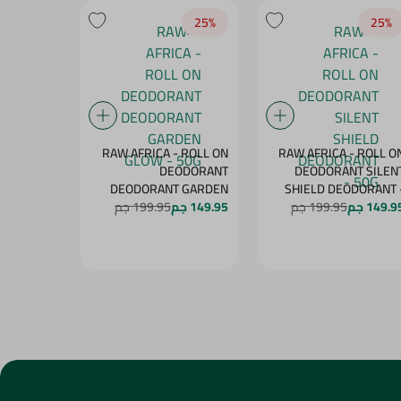
25‎%‎
25‎%‎
25‎%‎
- ROLL ON
RAW AFRICA - ROLL ON
RAW AFRICA - ROLL O
NT PEACH
DEODORANT
DEODORANT SILEN
DELIGHT - 50G
DEODORANT GARDEN
SHIELD DEODORANT 
50
149.9 جم
199.95 جم
149.95 جم
GLOW - 50G
199.95 جم
149.95 جم