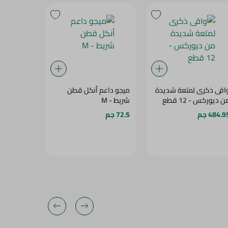
اقى ذكرى لمتعة شديدة
ميجو داعم أنكل قطن
ميجو بكر 
ن ديوركس - 12 قطع
شريط - M
لاصق - 4.5 ملم
484.9 جم
72.5 جم
74.95 جم