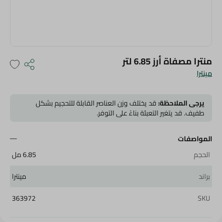
منترا مصفاة أرز 6.85 لتر
مينترا
يرجى الملاحظة:
قد يختلف وزن العناصر القابلة للتحجيم بشكل
طفيف. قد يتغير التعبئة بناءً على التوفر.
المواصفات
الحجم
6.85 مل
براند
مينترا
363972
SKU