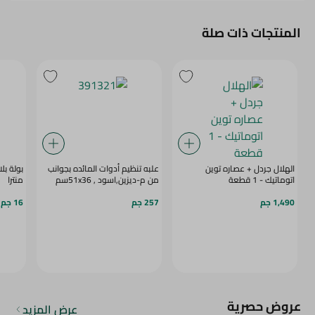
المنتجات ذات صلة
الهلال جردل + عصاره توين
علبه تنظيم أدوات المائده بجوانب
بولة ب
اتوماتيك - 1 قطعة
من م-ديزين,اسود , 51x36سم
منترا
1,490 جم
257 جم
16 جم
عروض حصرية
عرض المزيد