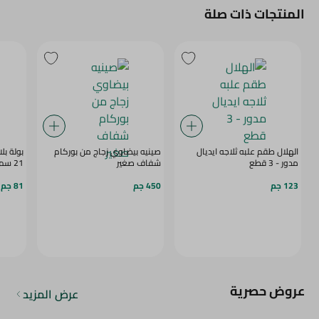
المنتجات ذات صلة
الهلال طقم علبه ثلاجه ايديال
صينيه بيضاوي زجاج من بوركام
بولة بل
مدور - 3 قطع
شفاف صغير
21 سم - برتقالى
123 جم
450 جم
81 جم
عروض حصرية
عرض المزيد