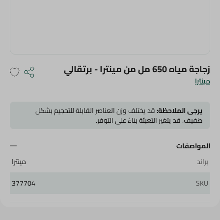
زجاجة مياه 650 مل من مينترا - برتقالي
مينترا
يرجى الملاحظة:
قد يختلف وزن العناصر القابلة للتحجيم بشكل
طفيف. قد يتغير التعبئة بناءً على التوفر.
المواصفات
براند
مينترا
377704
SKU