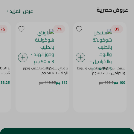
عروض حصرية
عرض المزيد
7‎%‎
7‎%‎
8‎%‎
سنيكرز شوكولاتة بالحليب والنوجا
باونتي شوكولاتة بالحليب وجوز
COLATE
والكراميل - 3 × 40 جم
الهند - 3 × 50 جم
BERRY - 55G
100 جم
108.5 جم
112 جم
119.95 جم
33.25 جم