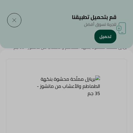
التوصيل إلى
حدد المنطقة
قم بتحميل تطبيقنا
لتجربة تسوق أفضل
تحميل
الرئيسية
/
سناكس وحلويات
/
شيبس و كراكرز و فشار
/
Eid Snacks
/
بريتزل مملّحة محشوة بنكهة الطماطم والأعشاب من مانشوز - 35 جم