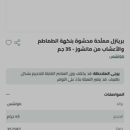
بريتزل مملّحة محشوة بنكهة الطماطم
والأعشاب من مانشوز - 35 جم
مونشس
يرجى الملاحظة:
قد يختلف وزن العناصر القابلة للتحجيم بشكل
طفيف. قد يتغير التعبئة بناءً على التوفر.
المواصفات
براند
مونشس
الحجم
45 جرام
352587
SKU