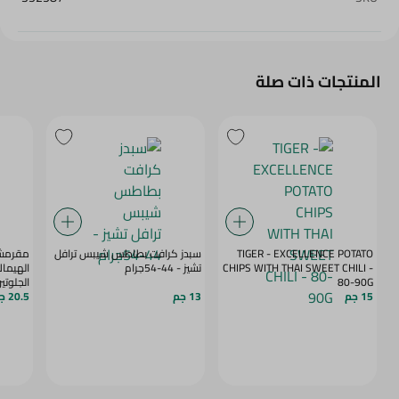
المنتجات ذات صلة
TIGER - EXCELLENCE POTATO
سبدز كرافت بطاطس شيبس ترافل
مقرمشا
CHIPS WITH THAI SWEET CHILI -
تشيز - 44-54جرام
الهيمال
80-90G
الجلوتي
15 جم
13 جم
20.5 جم
الصناعية - 