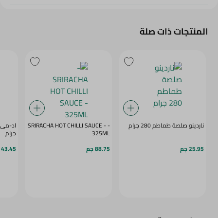
المنتجات ذات صلة
ناردينو صلصة طماطم 280 جرام
- SRIRACHA HOT CHILLI SAUCE -
325ML
جرام
25.95 جم
88.75 جم
43.45 جم