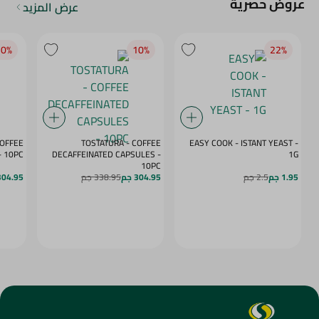
عروض حصرية
عرض المزيد
0‎%‎
10‎%‎
22‎%‎
COFFEE
TOSTATURA - COFFEE
EASY COOK - ISTANT YEAST -
APSULES VANILLA - 10PC
DECAFFEINATED CAPSULES -
1G
10PC
1.95 جم
2.5 جم
304.95 جم
338.95 جم
304.95 ج