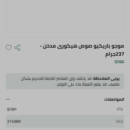
موجو باريكيو صوص هيكورى مدخن -
237جرام
موجو
يرجى الملاحظة:
قد يختلف وزن العناصر القابلة للتحجيم بشكل
طفيف. قد يتغير التعبئة بناءً على التوفر.
المواصفات
براند
موجو
374980
SKU