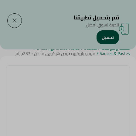
التوصيل إلى
حدد المنطقة
قم بتحميل تطبيقنا
لتجربة تسوق أفضل
تحميل
الرئيسية
/
منتجات البقالة
/
الصوصات , السلطات , الأطباق الجانبية
/
صلصة وصوصات
/
Sauces
/
Dressings & Side Tables
/
Sauces & Pastes
/
موجو باريكيو صوص هيكورى مدخن - 237جرام