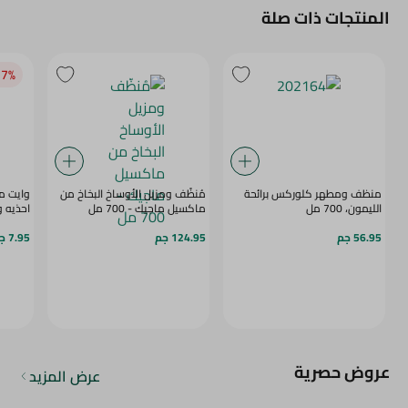
المنتجات ذات صلة
7‎%‎
منظف ومطهر كلوركس برائحة
مُنظّف ومزيل الأوساخ البخاخ من
وايت م
الليمون، 700 مل
ماكسيل ماجيك - 700 مل
احذيه وشن
56.95 جم
124.95 جم
7.95 جم
عروض حصرية
عرض المزيد