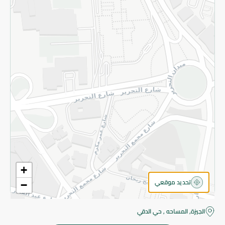
قم بالتسجيل للنشرة
©2026 - Spinneys | جميع الحقوق محفوظة
+
تحديد موقعي
−
الجيزة, المساحه , حي الدقي